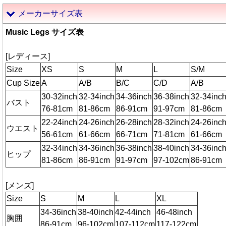
メーカーサイズ表
Music Legs サイズ表
[レディース]
Size
XS
S
M
L
S/M
Cup Size
A
A/B
B/C
C/D
A/B
30-32inch
32-34inch
34-36inch
36-38inch
32-34inc
バスト
76-81cm
81-86cm
86-91cm
91-97cm
81-86cm
22-24inch
24-26inch
26-28inch
28-32inch
24-26inc
ウエスト
56-61cm
61-66cm
66-71cm
71-81cm
61-66cm
32-34inch
34-36inch
36-38inch
38-40inch
34-36inc
ヒップ
81-86cm
86-91cm
91-97cm
97-102cm
86-91cm
[メンズ]
Size
S
M
L
XL
34-36inch
38-40inch
42-44inch
46-48inch
胸囲
86-91cm
96-102cm
107-112cm
117-122cm