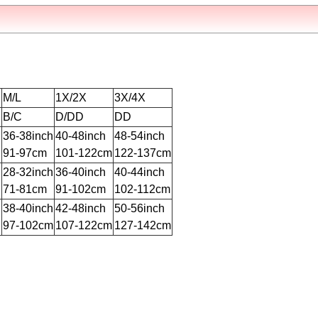
M/L
1X/2X
3X/4X
B/C
D/DD
DD
h
36-38inch
40-48inch
48-54inch
91-97cm
101-122cm
122-137cm
h
28-32inch
36-40inch
40-44inch
71-81cm
91-102cm
102-112cm
h
38-40inch
42-48inch
50-56inch
97-102cm
107-122cm
127-142cm