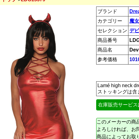
ブランド
Dre
カテゴリー
魔女
セレクション
デ
商品番号
LDG
商品名
Dev
参考価格
101
Lamé high neck dre
ストッキングは含
在庫販売サービス
このメーカーの商
よろしければ、お
商品によってお取