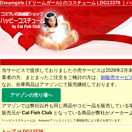
Dreamgirls (ドリームガール) のコスチューム LDG13
当サービスで提供しておりました小売サービスは2026年2月
業者の方、まとまったご注文をご検討の方は、
卸販売サービ
なお、在庫商品はアマゾンにて販売継続しております。
アマゾンの売り場へ
アマゾンでは弊社以外も同じ商品やコピー品を販売している
販売元が
Cat Fish Club
となっている商品が弊社がメーカー
*ハッピーコスチュームは、Amazonアソシエイトとして適格販売により収入を得ています。
トップ
LDG13379