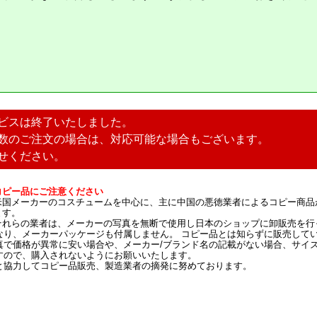
ビスは終了いたしました。
数のご注文の場合は、対応可能な場合もございます。
せください。
コピー品にご注意ください
米国メーカーのコスチュームを中心に、主に中国の悪徳業者によるコピー商品
ます。
それらの業者は、メーカーの写真を無断で使用し日本のショップに卸販売を行
なり、メーカーパッケージも付属しません。 コピー品とは知らずに販売して
真で価格が異常に安い場合や、メーカー/ブランド名の記載がない場合、サイ
すので、購入されないようにお願いいたします。
と協力してコピー品販売、製造業者の摘発に努めております。