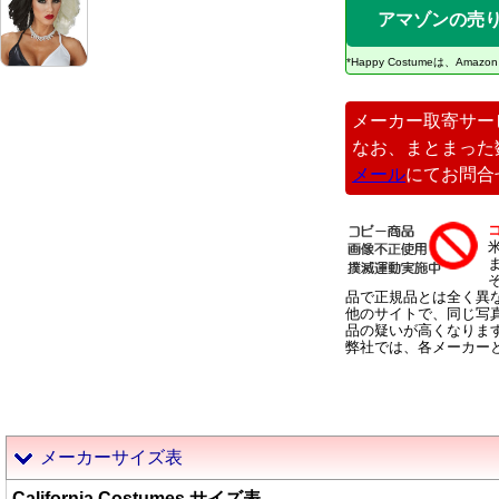
アマゾンの売
*Happy Costumeは、
メーカー取寄サー
なお、まとまった
メール
にてお問合
品で正規品とは全く異
他のサイトで、同じ写
品の疑いが高くなりま
弊社では、各メーカー
メーカーサイズ表
California Costumes サイズ表