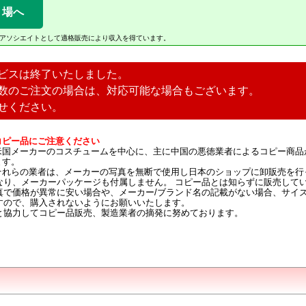
り場へ
Amazonアソシエイトとして適格販売により収入を得ています。
ビスは終了いたしました。
数のご注文の場合は、対応可能な場合もございます。
せください。
コピー品にご注意ください
米国メーカーのコスチュームを中心に、主に中国の悪徳業者によるコピー商品
ます。
それらの業者は、メーカーの写真を無断で使用し日本のショップに卸販売を行
なり、メーカーパッケージも付属しません。 コピー品とは知らずに販売して
真で価格が異常に安い場合や、メーカー/ブランド名の記載がない場合、サイ
すので、購入されないようにお願いいたします。
と協力してコピー品販売、製造業者の摘発に努めております。