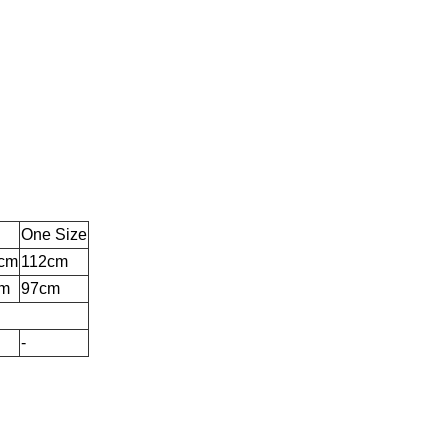
One Size
7cm
112cm
cm
97cm
-