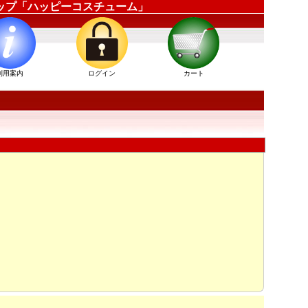
販ショップ「ハッピーコスチューム」
利用案内
ログイン
カート