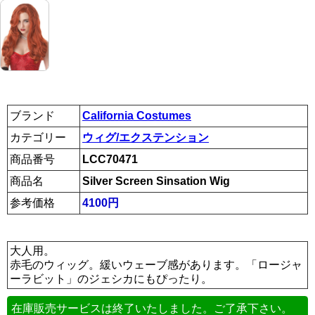
ブランド
California Costumes
カテゴリー
ウィグ/エクステンション
商品番号
LCC70471
商品名
Silver Screen Sinsation Wig
参考価格
4100円
大人用。
赤毛のウィッグ。緩いウェーブ感があります。「ロージャ
ーラビット」のジェシカにもぴったり。
在庫販売サービスは終了いたしました。ご了承下さい。