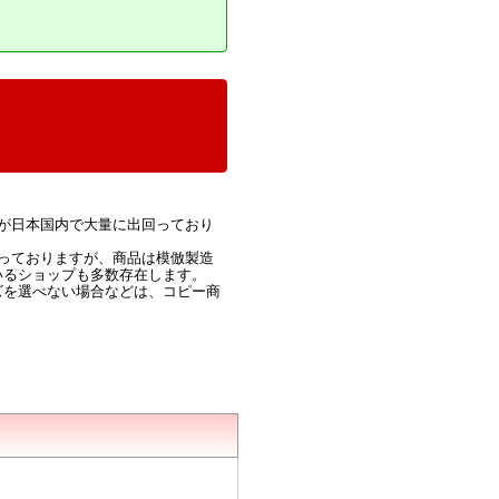
が日本国内で大量に出回っており
っておりますが、商品は模倣製造
いるショップも多数存在します。
ズを選べない場合などは、コピー商