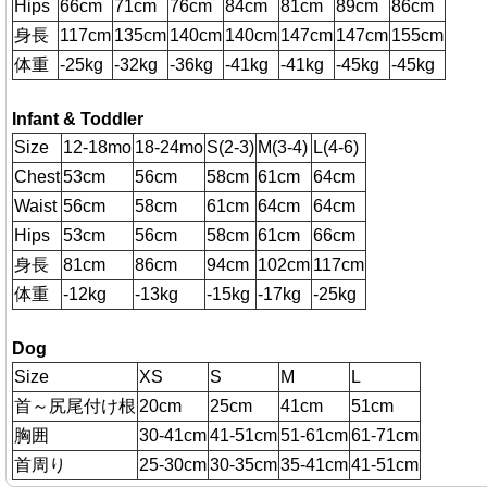
Hips
66cm
71cm
76cm
84cm
81cm
89cm
86cm
身長
117cm
135cm
140cm
140cm
147cm
147cm
155cm
体重
-25kg
-32kg
-36kg
-41kg
-41kg
-45kg
-45kg
Infant & Toddler
Size
12-18mo
18-24mo
S(2-3)
M(3-4)
L(4-6)
Chest
53cm
56cm
58cm
61cm
64cm
Waist
56cm
58cm
61cm
64cm
64cm
Hips
53cm
56cm
58cm
61cm
66cm
身長
81cm
86cm
94cm
102cm
117cm
体重
-12kg
-13kg
-15kg
-17kg
-25kg
Dog
Size
XS
S
M
L
首～尻尾付け根
20cm
25cm
41cm
51cm
胸囲
30-41cm
41-51cm
51-61cm
61-71cm
首周り
25-30cm
30-35cm
35-41cm
41-51cm