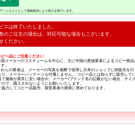
Amazonアソシエイトとして適格販売により収入を得ています。
ビスは終了いたしました。
数のご注文の場合は、対応可能な場合もございます。
せください。
コピー品にご注意ください
米国メーカーのコスチュームを中心に、主に中国の悪徳業者によるコピー商品
ます。
それらの業者は、メーカーの写真を無断で使用し日本のショップに卸販売を行
なり、メーカーパッケージも付属しません。 コピー品とは知らずに販売して
真で価格が異常に安い場合や、メーカー/ブランド名の記載がない場合、サイ
すので、購入されないようにお願いいたします。
と協力してコピー品販売、製造業者の摘発に努めております。