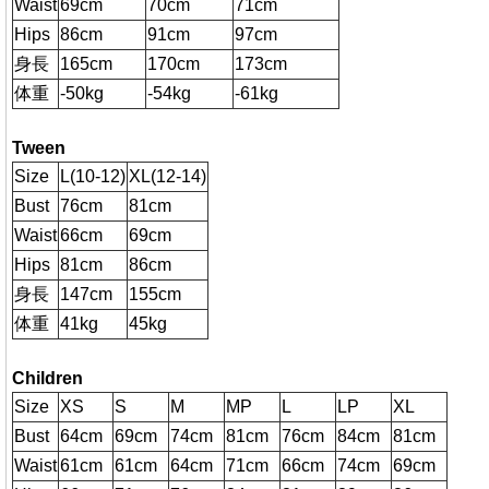
Waist
69cm
70cm
71cm
Hips
86cm
91cm
97cm
身長
165cm
170cm
173cm
体重
-50kg
-54kg
-61kg
Tween
Size
L(10-12)
XL(12-14)
Bust
76cm
81cm
Waist
66cm
69cm
Hips
81cm
86cm
身長
147cm
155cm
体重
41kg
45kg
Children
Size
XS
S
M
MP
L
LP
XL
Bust
64cm
69cm
74cm
81cm
76cm
84cm
81cm
Waist
61cm
61cm
64cm
71cm
66cm
74cm
69cm