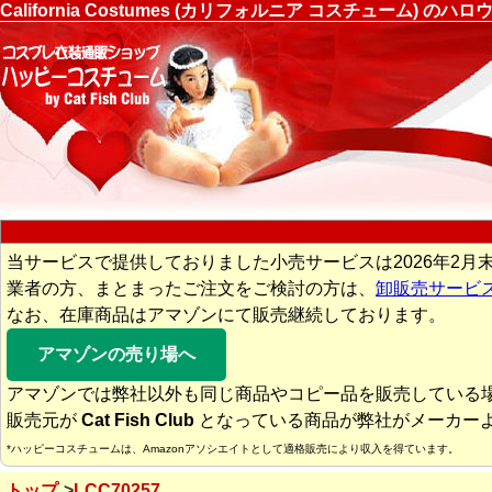
California Costumes (カリフォルニア コスチューム
当サービスで提供しておりました小売サービスは2026年2月
業者の方、まとまったご注文をご検討の方は、
卸販売サービ
なお、在庫商品はアマゾンにて販売継続しております。
アマゾンの売り場へ
アマゾンでは弊社以外も同じ商品やコピー品を販売している
販売元が
Cat Fish Club
となっている商品が弊社がメーカー
*ハッピーコスチュームは、Amazonアソシエイトとして適格販売により収入を得ています。
トップ
LCC70257