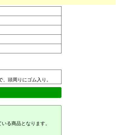
で、頭周りにゴム入り。
ている商品となります。