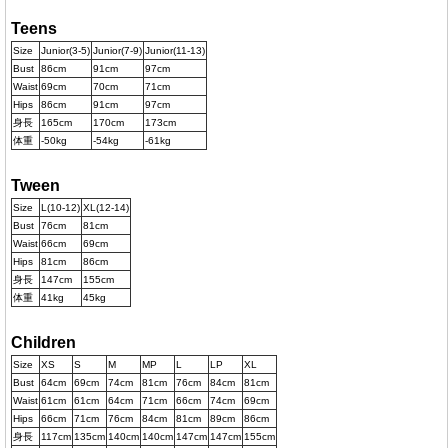
Teens
Size
Junior(3-5)
Junior(7-9)
Junior(11-13)
Bust
86cm
91cm
97cm
Waist
69cm
70cm
71cm
Hips
86cm
91cm
97cm
身長
165cm
170cm
173cm
体重
-50kg
-54kg
-61kg
Tween
Size
L(10-12)
XL(12-14)
Bust
76cm
81cm
Waist
66cm
69cm
Hips
81cm
86cm
身長
147cm
155cm
体重
41kg
45kg
Children
Size
XS
S
M
MP
L
LP
XL
Bust
64cm
69cm
74cm
81cm
76cm
84cm
81cm
Waist
61cm
61cm
64cm
71cm
66cm
74cm
69cm
Hips
66cm
71cm
76cm
84cm
81cm
89cm
86cm
身長
117cm
135cm
140cm
140cm
147cm
147cm
155cm