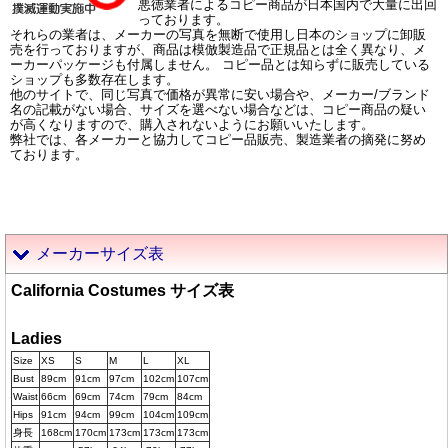
悪徳業者によるコピー商品が日本国内で大量に出回
っております。
それらの業者は、メーカーの写真を無断で使用し日本のショップに卸販
売を行っておりますが、商品は模倣製造品で正規品とは全く異なり、メ
ーカーパッケージも付属しません。 コピー品とは知らずに販売している
ショップも多数存在します。
他のサイトで、同じ写真で価格が異常に安い場合や、メーカー/ブランド
名の記載がない場合、サイズを選べない場合などは、コピー商品の疑い
が高くなりますので、購入されないようにお願いいたします。
弊社では、各メーカーと協力してコピー品販売、製造業者の摘発に努め
ております。
メーカーサイズ表
California Costumes サイズ表
Ladies
Size
XS
S
M
L
XL
Bust
89cm
91cm
97cm
102cm
107cm
Waist
66cm
69cm
74cm
79cm
84cm
Hips
91cm
94cm
99cm
104cm
109cm
身長
168cm
170cm
173cm
173cm
173cm