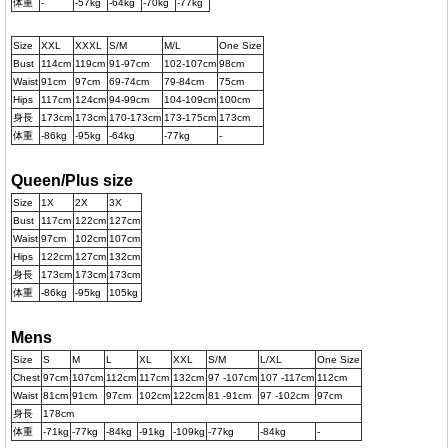
体重
-
-57kg
-64kg
-70kg
-77kg
Size
XXL
XXXL
S/M
M/L
One Size
Bust
114cm
119cm
91-97cm
102-107cm
98cm
Waist
91cm
97cm
69-74cm
79-84cm
75cm
Hips
117cm
124cm
94-99cm
104-109cm
100cm
身長
173cm
173cm
170-173cm
173-175cm
173cm
体重
-86kg
-95kg
-64kg
-77kg
-
Queen/Plus size
Size
1X
2X
3X
Bust
117cm
122cm
127cm
Waist
97cm
102cm
107cm
Hips
122cm
127cm
132cm
身長
173cm
173cm
173cm
体重
-86kg
-95kg
105kg
Mens
Size
S
M
L
XL
XXL
S/M
L/XL
One Size
Chest
97cm
107cm
112cm
117cm
132cm
97 -107cm
107 -117cm
112cm
Waist
81cm
91cm
97cm
102cm
122cm
81 -91cm
97 -102cm
97cm
身長
178cm
体重
-71kg
-77kg
-84kg
-91kg
-109kg
-77kg
-84kg
-