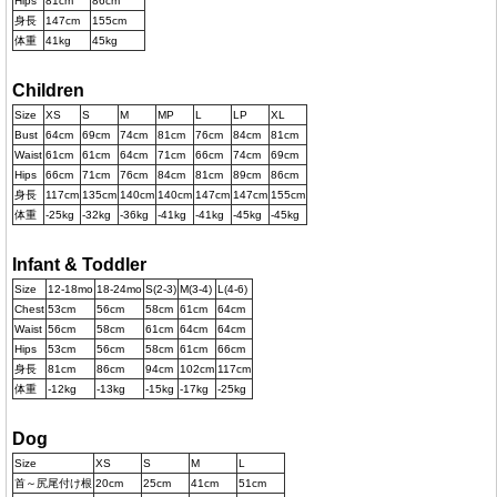
Hips
81cm
86cm
身長
147cm
155cm
体重
41kg
45kg
Children
Size
XS
S
M
MP
L
LP
XL
Bust
64cm
69cm
74cm
81cm
76cm
84cm
81cm
Waist
61cm
61cm
64cm
71cm
66cm
74cm
69cm
Hips
66cm
71cm
76cm
84cm
81cm
89cm
86cm
身長
117cm
135cm
140cm
140cm
147cm
147cm
155cm
体重
-25kg
-32kg
-36kg
-41kg
-41kg
-45kg
-45kg
Infant & Toddler
Size
12-18mo
18-24mo
S(2-3)
M(3-4)
L(4-6)
Chest
53cm
56cm
58cm
61cm
64cm
Waist
56cm
58cm
61cm
64cm
64cm
Hips
53cm
56cm
58cm
61cm
66cm
身長
81cm
86cm
94cm
102cm
117cm
体重
-12kg
-13kg
-15kg
-17kg
-25kg
Dog
Size
XS
S
M
L
首～尻尾付け根
20cm
25cm
41cm
51cm