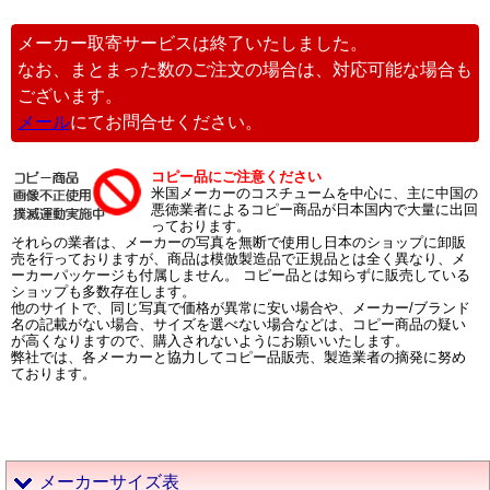
メーカー取寄サービスは終了いたしました。
なお、まとまった数のご注文の場合は、対応可能な場合も
ございます。
メール
にてお問合せください。
コピー品にご注意ください
米国メーカーのコスチュームを中心に、主に中国の
悪徳業者によるコピー商品が日本国内で大量に出回
っております。
それらの業者は、メーカーの写真を無断で使用し日本のショップに卸販
売を行っておりますが、商品は模倣製造品で正規品とは全く異なり、メ
ーカーパッケージも付属しません。 コピー品とは知らずに販売している
ショップも多数存在します。
他のサイトで、同じ写真で価格が異常に安い場合や、メーカー/ブランド
名の記載がない場合、サイズを選べない場合などは、コピー商品の疑い
が高くなりますので、購入されないようにお願いいたします。
弊社では、各メーカーと協力してコピー品販売、製造業者の摘発に努め
ております。
メーカーサイズ表