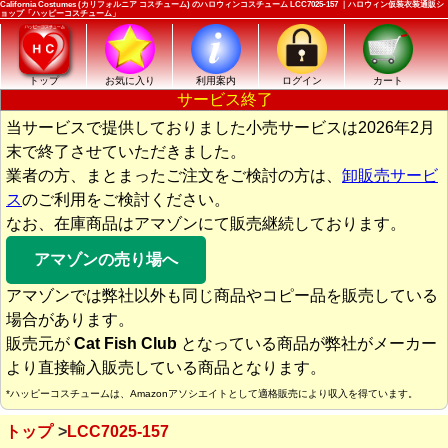
California Costumes (カリフォルニア コスチューム) のハロウィンコスチューム LCC7025-157 ｜ハロウィン仮装衣装通販シ
ョップ「ハッピーコスチューム」
トップ
お気に入り
利用案内
ログイン
カート
サービス終了
当サービスで提供しておりました小売サービスは2026年2月
末で終了させていただきました。
業者の方、まとまったご注文をご検討の方は、
卸販売サービ
ス
のご利用をご検討ください。
なお、在庫商品はアマゾンにて販売継続しております。
アマゾンの売り場へ
アマゾンでは弊社以外も同じ商品やコピー品を販売している
場合があります。
販売元が
Cat Fish Club
となっている商品が弊社がメーカー
より直接輸入販売している商品となります。
*ハッピーコスチュームは、Amazonアソシエイトとして適格販売により収入を得ています。
トップ
LCC7025-157