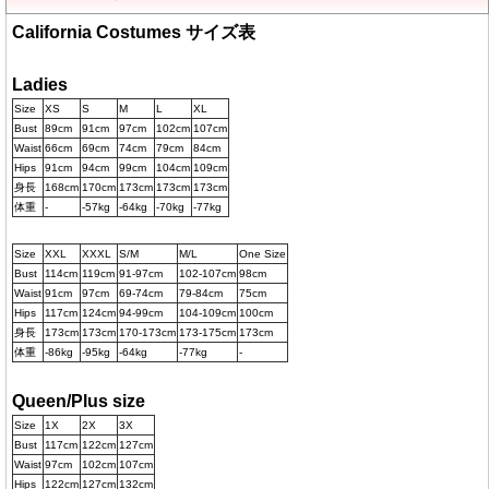
California Costumes サイズ表
Ladies
Size
XS
S
M
L
XL
Bust
89cm
91cm
97cm
102cm
107cm
Waist
66cm
69cm
74cm
79cm
84cm
Hips
91cm
94cm
99cm
104cm
109cm
身長
168cm
170cm
173cm
173cm
173cm
体重
-
-57kg
-64kg
-70kg
-77kg
Size
XXL
XXXL
S/M
M/L
One Size
Bust
114cm
119cm
91-97cm
102-107cm
98cm
Waist
91cm
97cm
69-74cm
79-84cm
75cm
Hips
117cm
124cm
94-99cm
104-109cm
100cm
身長
173cm
173cm
170-173cm
173-175cm
173cm
体重
-86kg
-95kg
-64kg
-77kg
-
Queen/Plus size
Size
1X
2X
3X
Bust
117cm
122cm
127cm
Waist
97cm
102cm
107cm
Hips
122cm
127cm
132cm