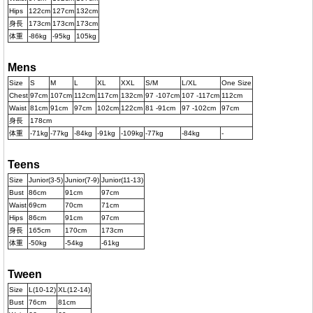
Hips
122cm
127cm
132cm
身長
173cm
173cm
173cm
体重
-86kg
-95kg
105kg
Mens
Size
S
M
L
XL
XXL
S/M
L/XL
One Size
Chest
97cm
107cm
112cm
117cm
132cm
97 -107cm
107 -117cm
112cm
Waist
81cm
91cm
97cm
102cm
122cm
81 -91cm
97 -102cm
97cm
身長
178cm
体重
-71kg
-77kg
-84kg
-91kg
-109kg
-77kg
-84kg
-
Teens
Size
Junior(3-5)
Junior(7-9)
Junior(11-13)
Bust
86cm
91cm
97cm
Waist
69cm
70cm
71cm
Hips
86cm
91cm
97cm
身長
165cm
170cm
173cm
体重
-50kg
-54kg
-61kg
Tween
Size
L(10-12)
XL(12-14)
Bust
76cm
81cm