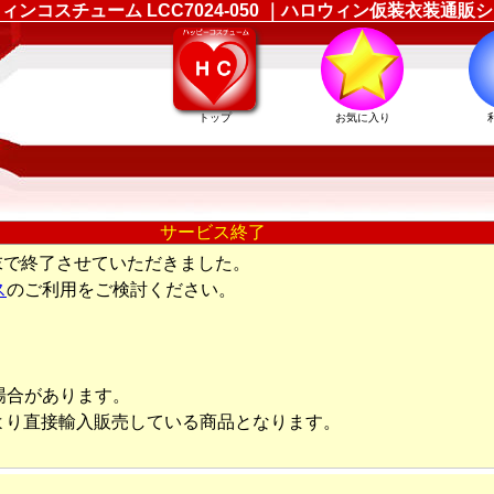
) のハロウィンコスチューム LCC7024-050 ｜ハロウィン仮装衣
トップ
お気に入り
サービス終了
末で終了させていただきました。
ス
のご利用をご検討ください。
場合があります。
より直接輸入販売している商品となります。