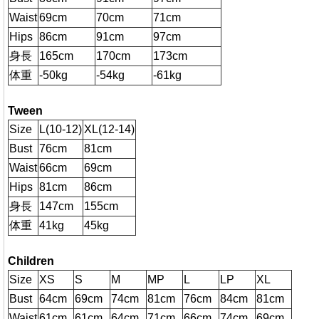
Waist
69cm
70cm
71cm
Hips
86cm
91cm
97cm
身長
165cm
170cm
173cm
体重
-50kg
-54kg
-61kg
Tween
Size
L(10-12)
XL(12-14)
Bust
76cm
81cm
Waist
66cm
69cm
Hips
81cm
86cm
身長
147cm
155cm
体重
41kg
45kg
Children
Size
XS
S
M
MP
L
LP
XL
Bust
64cm
69cm
74cm
81cm
76cm
84cm
81cm
Waist
61cm
61cm
64cm
71cm
66cm
74cm
69cm