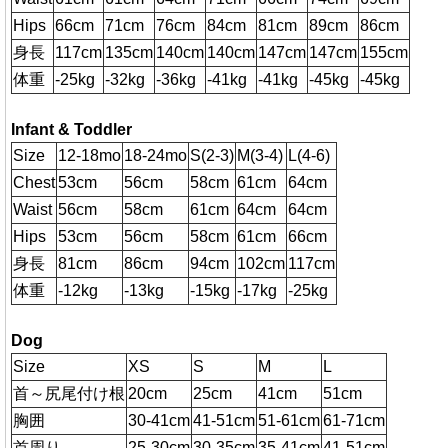
Hips
66cm
71cm
76cm
84cm
81cm
89cm
86cm
身長
117cm
135cm
140cm
140cm
147cm
147cm
155cm
体重
-25kg
-32kg
-36kg
-41kg
-41kg
-45kg
-45kg
Infant & Toddler
Size
12-18mo
18-24mo
S(2-3)
M(3-4)
L(4-6)
Chest
53cm
56cm
58cm
61cm
64cm
Waist
56cm
58cm
61cm
64cm
64cm
Hips
53cm
56cm
58cm
61cm
66cm
身長
81cm
86cm
94cm
102cm
117cm
体重
-12kg
-13kg
-15kg
-17kg
-25kg
Dog
Size
XS
S
M
L
首～尻尾付け根
20cm
25cm
41cm
51cm
胸囲
30-41cm
41-51cm
51-61cm
61-71cm
首周り
25-30cm
30-35cm
35-41cm
41-51cm