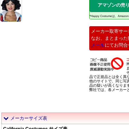
アマゾンの売
*Happy Costumeは、
メーカー取寄サー
なお、まとまった
メール
にてお問合
品で正規品とは全く異
他のサイトで、同じ写
品の疑いが高くなりま
弊社では、各メーカー
メーカーサイズ表
California Costumes サイズ表