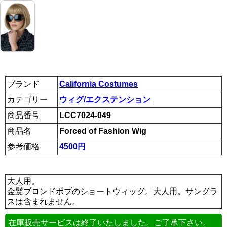
ブランド
California Costumes
カテゴリー
ウィグ/エクステンション
商品番号
LCC7024-049
商品名
Forced of Fashion Wig
参考価格
4500円
大人用。
金髪ブロンドボブのショートウィッグ。大人用。サングラ
スは含まれません。
在庫販売サービスは終了いたしました。ご了承下さい。