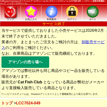
California Costumes (カリフォルニア コスチューム) のハロウィンコスチューム LCC7024-049 ｜ハロウィン仮装衣装通販シ
ョップ「ハッピーコスチューム」
トップ
お気に入り
利用案内
ログイン
カート
サービス終了
当サービスで提供しておりました小売サービスは2026年2月
末で終了させていただきました。
業者の方、まとまったご注文をご検討の方は、
卸販売サービ
ス
のご利用をご検討ください。
なお、在庫商品はアマゾンにて販売継続しております。
アマゾンの売り場へ
アマゾンでは弊社以外も同じ商品やコピー品を販売している
場合があります。
販売元が
Cat Fish Club
となっている商品が弊社がメーカー
より直接輸入販売している商品となります。
*ハッピーコスチュームは、Amazonアソシエイトとして適格販売により収入を得ています。
トップ
LCC7024-049