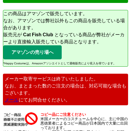
この商品はアマゾンで販売しています。
なお、アマゾンでは弊社以外もこの商品を販売している場
合があります。
販売元が
Cat Fish Club
となっている商品が弊社がメーカ
ーより直接輸入販売している商品となります。
アマゾンの売り場へ
*Happy Costumeは、Amazonアソシエイトとして適格販売により収入を得ています。
メーカー取寄サービスは終了いたしました。
なお、まとまった数のご注文の場合は、対応可能な場合も
ございます。
メール
にてお問合せください。
コピー品にご注意ください
米国メーカーのコスチュームを中心に、主に中国の
悪徳業者によるコピー商品が日本国内で大量に出回
っております。