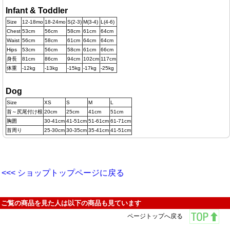
Infant & Toddler
Size
12-18mo
18-24mo
S(2-3)
M(3-4)
L(4-6)
Chest
53cm
56cm
58cm
61cm
64cm
Waist
56cm
58cm
61cm
64cm
64cm
Hips
53cm
56cm
58cm
61cm
66cm
身長
81cm
86cm
94cm
102cm
117cm
体重
-12kg
-13kg
-15kg
-17kg
-25kg
Dog
Size
XS
S
M
L
首～尻尾付け根
20cm
25cm
41cm
51cm
胸囲
30-41cm
41-51cm
51-61cm
61-71cm
首周り
25-30cm
30-35cm
35-41cm
41-51cm
<<< ショップトップページに戻る
ご覧の商品を見た人は以下の商品も見ています
ページトップへ戻る