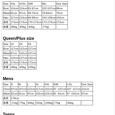
Size
XXL
XXXL
S/M
M/L
One Size
Bust
114cm
119cm
91-97cm
102-107cm
98cm
Waist
91cm
97cm
69-74cm
79-84cm
75cm
Hips
117cm
124cm
94-99cm
104-109cm
100cm
身長
173cm
173cm
170-173cm
173-175cm
173cm
体重
-86kg
-95kg
-64kg
-77kg
-
Queen/Plus size
Size
1X
2X
3X
Bust
117cm
122cm
127cm
Waist
97cm
102cm
107cm
Hips
122cm
127cm
132cm
身長
173cm
173cm
173cm
体重
-86kg
-95kg
105kg
Mens
Size
S
M
L
XL
XXL
S/M
L/XL
One Size
Chest
97cm
107cm
112cm
117cm
132cm
97 -107cm
107 -117cm
112cm
Waist
81cm
91cm
97cm
102cm
122cm
81 -91cm
97 -102cm
97cm
身長
178cm
体重
-71kg
-77kg
-84kg
-91kg
-109kg
-77kg
-84kg
-
Teens