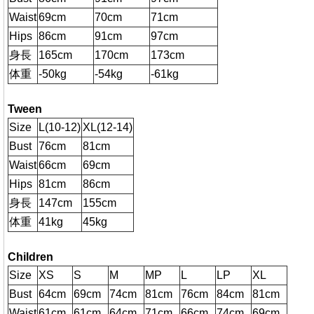
Waist
69cm
70cm
71cm
Hips
86cm
91cm
97cm
身長
165cm
170cm
173cm
体重
-50kg
-54kg
-61kg
Tween
Size
L(10-12)
XL(12-14)
Bust
76cm
81cm
Waist
66cm
69cm
Hips
81cm
86cm
身長
147cm
155cm
体重
41kg
45kg
Children
Size
XS
S
M
MP
L
LP
XL
Bust
64cm
69cm
74cm
81cm
76cm
84cm
81cm
Waist
61cm
61cm
64cm
71cm
66cm
74cm
69cm