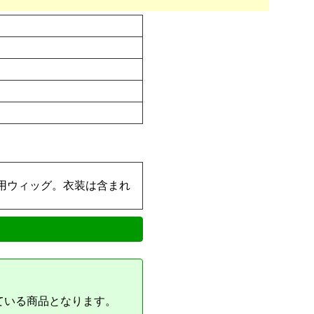
用ウィッグ。衣装は含まれ
ている商品となります。