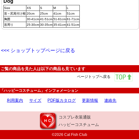
Dog
Size
XS
S
M
L
首～尻尾付け根
20cm
25cm
41cm
51cm
胸囲
30-41cm
41-51cm
51-61cm
61-71cm
首周り
25-30cm
30-35cm
35-41cm
41-51cm
<<< ショップトップページに戻る
ご覧の商品を見た人は以下の商品も見ています
ページトップへ戻る
「ハッピーコスチューム」インフォメーション
利用案内
サイズ
PDF版カタログ
更新情報
連絡先
コスプレ衣装通販
ハッピーコスチューム
©2026 Cat Fish Club