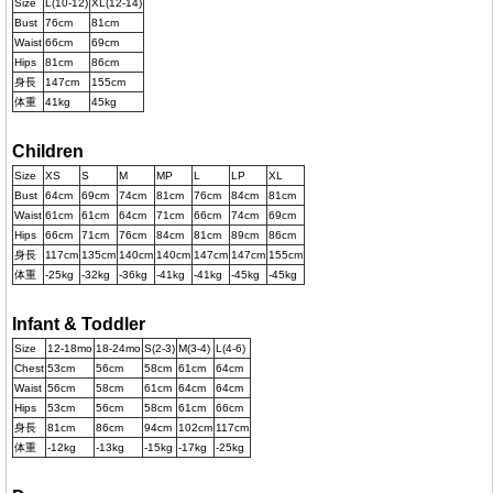
Size
L(10-12)
XL(12-14)
Bust
76cm
81cm
Waist
66cm
69cm
Hips
81cm
86cm
身長
147cm
155cm
体重
41kg
45kg
Children
Size
XS
S
M
MP
L
LP
XL
Bust
64cm
69cm
74cm
81cm
76cm
84cm
81cm
Waist
61cm
61cm
64cm
71cm
66cm
74cm
69cm
Hips
66cm
71cm
76cm
84cm
81cm
89cm
86cm
身長
117cm
135cm
140cm
140cm
147cm
147cm
155cm
体重
-25kg
-32kg
-36kg
-41kg
-41kg
-45kg
-45kg
Infant & Toddler
Size
12-18mo
18-24mo
S(2-3)
M(3-4)
L(4-6)
Chest
53cm
56cm
58cm
61cm
64cm
Waist
56cm
58cm
61cm
64cm
64cm
Hips
53cm
56cm
58cm
61cm
66cm
身長
81cm
86cm
94cm
102cm
117cm
体重
-12kg
-13kg
-15kg
-17kg
-25kg