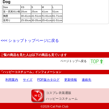
Dog
Size
XS
S
M
L
首～尻尾付け根
20cm
25cm
41cm
51cm
胸囲
30-41cm
41-51cm
51-61cm
61-71cm
首周り
25-30cm
30-35cm
35-41cm
41-51cm
<<< ショップトップページに戻る
ご覧の商品を見た人は以下の商品も見ています
ページトップへ戻る
「ハッピーコスチューム」インフォメーション
利用案内
サイズ
PDF版カタログ
更新情報
連絡先
コスプレ衣装通販
ハッピーコスチューム
©2026 Cat Fish Club