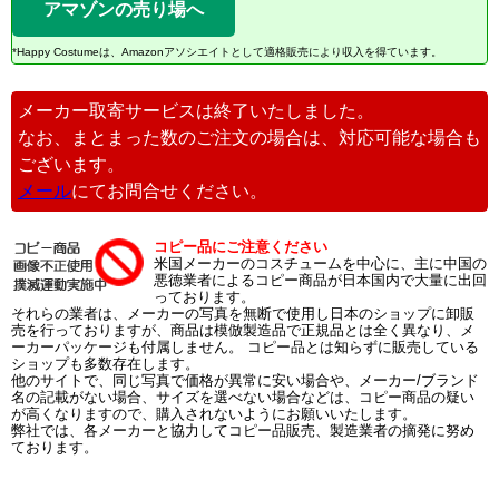
アマゾンの売り場へ
*Happy Costumeは、Amazonアソシエイトとして適格販売により収入を得ています。
メーカー取寄サービスは終了いたしました。
なお、まとまった数のご注文の場合は、対応可能な場合も
ございます。
メール
にてお問合せください。
コピー品にご注意ください
米国メーカーのコスチュームを中心に、主に中国の
悪徳業者によるコピー商品が日本国内で大量に出回
っております。
それらの業者は、メーカーの写真を無断で使用し日本のショップに卸販
売を行っておりますが、商品は模倣製造品で正規品とは全く異なり、メ
ーカーパッケージも付属しません。 コピー品とは知らずに販売している
ショップも多数存在します。
他のサイトで、同じ写真で価格が異常に安い場合や、メーカー/ブランド
名の記載がない場合、サイズを選べない場合などは、コピー商品の疑い
が高くなりますので、購入されないようにお願いいたします。
弊社では、各メーカーと協力してコピー品販売、製造業者の摘発に努め
ております。