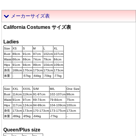
メーカーサイズ表
California Costumes サイズ表
Ladies
Size
XS
S
M
L
XL
Bust
89cm
91cm
97cm
102cm
107cm
Waist
66cm
69cm
74cm
79cm
84cm
Hips
91cm
94cm
99cm
104cm
109cm
身長
168cm
170cm
173cm
173cm
173cm
体重
-
-57kg
-64kg
-70kg
-77kg
Size
XXL
XXXL
S/M
M/L
One Size
Bust
114cm
119cm
91-97cm
102-107cm
98cm
Waist
91cm
97cm
69-74cm
79-84cm
75cm
Hips
117cm
124cm
94-99cm
104-109cm
100cm
身長
173cm
173cm
170-173cm
173-175cm
173cm
体重
-86kg
-95kg
-64kg
-77kg
-
Queen/Plus size