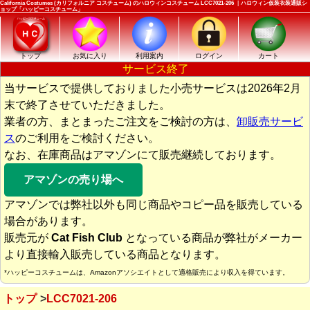
California Costumes (カリフォルニア コスチューム) のハロウィンコスチューム LCC7021-206 ｜ハロウィン仮装衣装通販シ
ョップ「ハッピーコスチューム」
トップ
お気に入り
利用案内
ログイン
カート
サービス終了
当サービスで提供しておりました小売サービスは2026年2月
末で終了させていただきました。
業者の方、まとまったご注文をご検討の方は、
卸販売サービ
ス
のご利用をご検討ください。
なお、在庫商品はアマゾンにて販売継続しております。
アマゾンの売り場へ
アマゾンでは弊社以外も同じ商品やコピー品を販売している
場合があります。
販売元が
Cat Fish Club
となっている商品が弊社がメーカー
より直接輸入販売している商品となります。
*ハッピーコスチュームは、Amazonアソシエイトとして適格販売により収入を得ています。
トップ
LCC7021-206