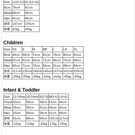
Size
L(10-12)
XL(12-14)
Bust
76cm
81cm
Waist
66cm
69cm
Hips
81cm
86cm
身長
147cm
155cm
体重
41kg
45kg
Children
Size
XS
S
M
MP
L
LP
XL
Bust
64cm
69cm
74cm
81cm
76cm
84cm
81cm
Waist
61cm
61cm
64cm
71cm
66cm
74cm
69cm
Hips
66cm
71cm
76cm
84cm
81cm
89cm
86cm
身長
117cm
135cm
140cm
140cm
147cm
147cm
155cm
体重
-25kg
-32kg
-36kg
-41kg
-41kg
-45kg
-45kg
Infant & Toddler
Size
12-18mo
18-24mo
S(2-3)
M(3-4)
L(4-6)
Chest
53cm
56cm
58cm
61cm
64cm
Waist
56cm
58cm
61cm
64cm
64cm
Hips
53cm
56cm
58cm
61cm
66cm
身長
81cm
86cm
94cm
102cm
117cm
体重
-12kg
-13kg
-15kg
-17kg
-25kg