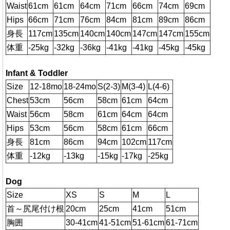
Waist
61cm
61cm
64cm
71cm
66cm
74cm
69cm
Hips
66cm
71cm
76cm
84cm
81cm
89cm
86cm
身長
117cm
135cm
140cm
140cm
147cm
147cm
155cm
体重
-25kg
-32kg
-36kg
-41kg
-41kg
-45kg
-45kg
Infant & Toddler
Size
12-18mo
18-24mo
S(2-3)
M(3-4)
L(4-6)
Chest
53cm
56cm
58cm
61cm
64cm
Waist
56cm
58cm
61cm
64cm
64cm
Hips
53cm
56cm
58cm
61cm
66cm
身長
81cm
86cm
94cm
102cm
117cm
体重
-12kg
-13kg
-15kg
-17kg
-25kg
Dog
Size
XS
S
M
L
首～尻尾付け根
20cm
25cm
41cm
51cm
胸囲
30-41cm
41-51cm
51-61cm
61-71cm