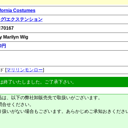
ifornia Costumes
グ/エクステンション
70167
y Marilyn Wig
00円
 [
マリリンモンロー
]
は終了いたしました。ご了承下さい。
品は、以下の弊社卸販売先で取扱いがございます。
問合せください。
り扱いがない場合もございます。あらかじめご承知おきくださ