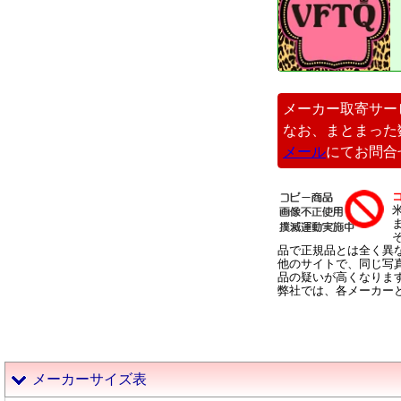
メーカー取寄サー
なお、まとまった
メール
にてお問合
品で正規品とは全く異
他のサイトで、同じ写
品の疑いが高くなりま
弊社では、各メーカー
メーカーサイズ表