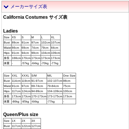
メーカーサイズ表
California Costumes サイズ表
Ladies
Size
XS
S
M
L
XL
Bust
89cm
91cm
97cm
102cm
107cm
Waist
66cm
69cm
74cm
79cm
84cm
Hips
91cm
94cm
99cm
104cm
109cm
身長
168cm
170cm
173cm
173cm
173cm
体重
-
-57kg
-64kg
-70kg
-77kg
Size
XXL
XXXL
S/M
M/L
One Size
Bust
114cm
119cm
91-97cm
102-107cm
98cm
Waist
91cm
97cm
69-74cm
79-84cm
75cm
Hips
117cm
124cm
94-99cm
104-109cm
100cm
身長
173cm
173cm
170-173cm
173-175cm
173cm
体重
-86kg
-95kg
-64kg
-77kg
-
Queen/Plus size
Size
1X
2X
3X
Bust
117cm
122cm
127cm