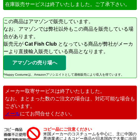
在庫販売サービスは終了いたしました。ご了承下さい。
この商品はアマゾンで販売しています。
なお、アマゾンでは弊社以外もこの商品を販売している場
合があります。
販売元が
Cat Fish Club
となっている商品が弊社がメーカ
ーより直接輸入販売している商品となります。
アマゾンの売り場へ
*Happy Costumeは、Amazonアソシエイトとして適格販売により収入を得ています。
メーカー取寄サービスは終了いたしました。
なお、まとまった数のご注文の場合は、対応可能な場合も
ございます。
メール
にてお問合せください。
コピー品にご注意ください
米国メーカーのコスチュームを中心に、主に中国の
悪徳業者によるコピー商品が日本国内で大量に出回