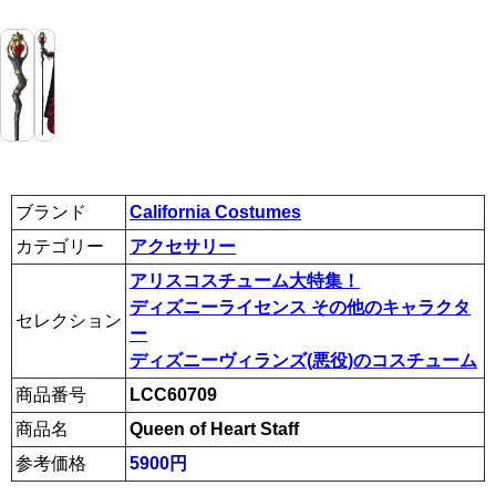
ブランド
California Costumes
カテゴリー
アクセサリー
アリスコスチューム大特集！
ディズニーライセンス その他のキャラクタ
セレクション
ー
ディズニーヴィランズ(悪役)のコスチューム
商品番号
LCC60709
商品名
Queen of Heart Staff
参考価格
5900円