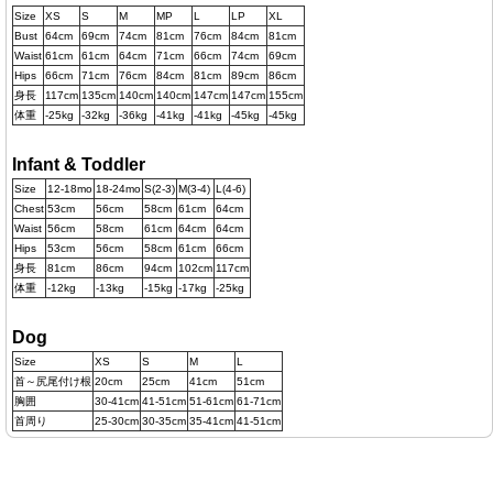
Size
XS
S
M
MP
L
LP
XL
Bust
64cm
69cm
74cm
81cm
76cm
84cm
81cm
Waist
61cm
61cm
64cm
71cm
66cm
74cm
69cm
Hips
66cm
71cm
76cm
84cm
81cm
89cm
86cm
身長
117cm
135cm
140cm
140cm
147cm
147cm
155cm
体重
-25kg
-32kg
-36kg
-41kg
-41kg
-45kg
-45kg
Infant & Toddler
Size
12-18mo
18-24mo
S(2-3)
M(3-4)
L(4-6)
Chest
53cm
56cm
58cm
61cm
64cm
Waist
56cm
58cm
61cm
64cm
64cm
Hips
53cm
56cm
58cm
61cm
66cm
身長
81cm
86cm
94cm
102cm
117cm
体重
-12kg
-13kg
-15kg
-17kg
-25kg
Dog
Size
XS
S
M
L
首～尻尾付け根
20cm
25cm
41cm
51cm
胸囲
30-41cm
41-51cm
51-61cm
61-71cm
首周り
25-30cm
30-35cm
35-41cm
41-51cm