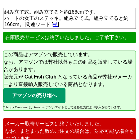
組み立て式。組み立てると約166cmです。
ハートの女王のステッキ。組み立て式。組み立てると約
166cm。 関連ワード [
杖
]
在庫販売サービスは終了いたしました。ご了承下さい。
この商品はアマゾンで販売しています。
なお、アマゾンでは弊社以外もこの商品を販売している場
合があります。
販売元が
Cat Fish Club
となっている商品が弊社がメーカ
ーより直接輸入販売している商品となります。
アマゾンの売り場へ
*Happy Costumeは、Amazonアソシエイトとして適格販売により収入を得ています。
メーカー取寄サービスは終了いたしました。
なお、まとまった数のご注文の場合は、対応可能な場合も
ございます。