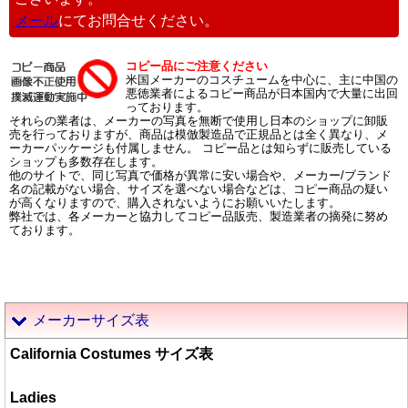
メール
にてお問合せください。
コピー品にご注意ください
米国メーカーのコスチュームを中心に、主に中国の
悪徳業者によるコピー商品が日本国内で大量に出回
っております。
それらの業者は、メーカーの写真を無断で使用し日本のショップに卸販
売を行っておりますが、商品は模倣製造品で正規品とは全く異なり、メ
ーカーパッケージも付属しません。 コピー品とは知らずに販売している
ショップも多数存在します。
他のサイトで、同じ写真で価格が異常に安い場合や、メーカー/ブランド
名の記載がない場合、サイズを選べない場合などは、コピー商品の疑い
が高くなりますので、購入されないようにお願いいたします。
弊社では、各メーカーと協力してコピー品販売、製造業者の摘発に努め
ております。
メーカーサイズ表
California Costumes サイズ表
Ladies