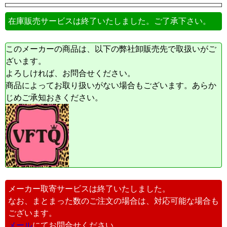
在庫販売サービスは終了いたしました。ご了承下さい。
このメーカーの商品は、以下の弊社卸販売先で取扱いがご
ざいます。
よろしければ、お問合せください。
商品によってお取り扱いがない場合もございます。あらか
じめご承知おきください。
メーカー取寄サービスは終了いたしました。
なお、まとまった数のご注文の場合は、対応可能な場合も
ございます。
メール
にてお問合せください。