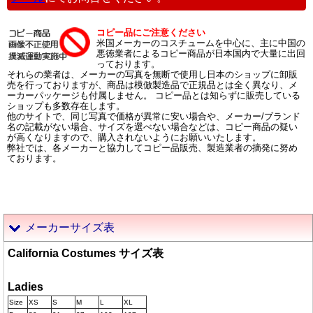
コピー品にご注意ください
米国メーカーのコスチュームを中心に、主に中国の
悪徳業者によるコピー商品が日本国内で大量に出回
っております。
それらの業者は、メーカーの写真を無断で使用し日本のショップに卸販
売を行っておりますが、商品は模倣製造品で正規品とは全く異なり、メ
ーカーパッケージも付属しません。 コピー品とは知らずに販売している
ショップも多数存在します。
他のサイトで、同じ写真で価格が異常に安い場合や、メーカー/ブランド
名の記載がない場合、サイズを選べない場合などは、コピー商品の疑い
が高くなりますので、購入されないようにお願いいたします。
弊社では、各メーカーと協力してコピー品販売、製造業者の摘発に努め
ております。
メーカーサイズ表
California Costumes サイズ表
Ladies
Size
XS
S
M
L
XL