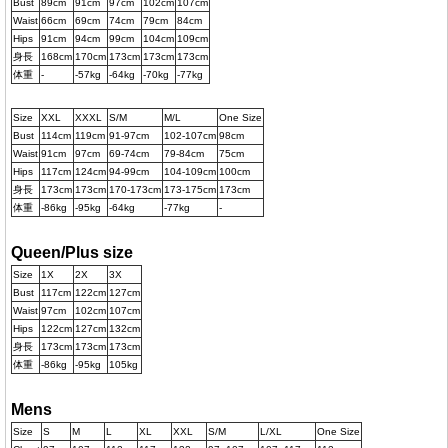
Bust
89cm
91cm
97cm
102cm
107cm
Waist
66cm
69cm
74cm
79cm
84cm
Hips
91cm
94cm
99cm
104cm
109cm
身長
168cm
170cm
173cm
173cm
173cm
体重
-
-57kg
-64kg
-70kg
-77kg
Size
XXL
XXXL
S/M
M/L
One Size
Bust
114cm
119cm
91-97cm
102-107cm
98cm
Waist
91cm
97cm
69-74cm
79-84cm
75cm
Hips
117cm
124cm
94-99cm
104-109cm
100cm
身長
173cm
173cm
170-173cm
173-175cm
173cm
体重
-86kg
-95kg
-64kg
-77kg
-
Queen/Plus size
Size
1X
2X
3X
Bust
117cm
122cm
127cm
Waist
97cm
102cm
107cm
Hips
122cm
127cm
132cm
身長
173cm
173cm
173cm
体重
-86kg
-95kg
105kg
Mens
Size
S
M
L
XL
XXL
S/M
L/XL
One Size