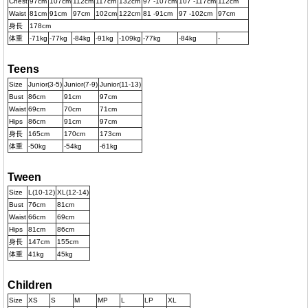
Chest
97cm
107cm
112cm
117cm
132cm
97 -107cm
107 -117cm
112cm
Waist
81cm
91cm
97cm
102cm
122cm
81 -91cm
97 -102cm
97cm
身長
178cm
体重
-71kg
-77kg
-84kg
-91kg
-109kg
-77kg
-84kg
-
Teens
Size
Junior(3-5)
Junior(7-9)
Junior(11-13)
Bust
86cm
91cm
97cm
Waist
69cm
70cm
71cm
Hips
86cm
91cm
97cm
身長
165cm
170cm
173cm
体重
-50kg
-54kg
-61kg
Tween
Size
L(10-12)
XL(12-14)
Bust
76cm
81cm
Waist
66cm
69cm
Hips
81cm
86cm
身長
147cm
155cm
体重
41kg
45kg
Children
Size
XS
S
M
MP
L
LP
XL