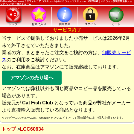
California Costumes (カリフォルニア コスチューム) のハロウィンコスチューム LCC60634 ｜ハロウィン仮装衣装通販ショ
ップ「ハッピーコスチューム」
トップ
お気に入り
利用案内
ログイン
カート
サービス終了
当サービスで提供しておりました小売サービスは2026年2月
末で終了させていただきました。
業者の方、まとまったご注文をご検討の方は、
卸販売サービ
ス
のご利用をご検討ください。
なお、在庫商品はアマゾンにて販売継続しております。
アマゾンの売り場へ
アマゾンでは弊社以外も同じ商品やコピー品を販売している
場合があります。
販売元が
Cat Fish Club
となっている商品が弊社がメーカー
より直接輸入販売している商品となります。
*ハッピーコスチュームは、Amazonアソシエイトとして適格販売により収入を得ています。
トップ
LCC60634