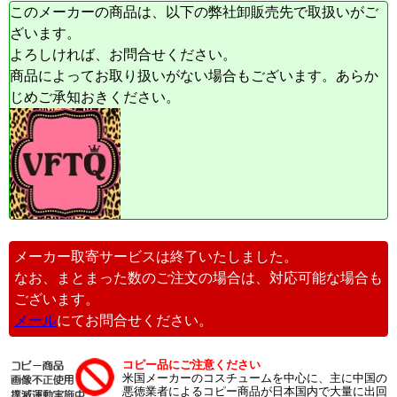
このメーカーの商品は、以下の弊社卸販売先で取扱いがご
ざいます。
よろしければ、お問合せください。
商品によってお取り扱いがない場合もございます。あらか
じめご承知おきください。
メーカー取寄サービスは終了いたしました。
なお、まとまった数のご注文の場合は、対応可能な場合も
ございます。
メール
にてお問合せください。
コピー品にご注意ください
米国メーカーのコスチュームを中心に、主に中国の
悪徳業者によるコピー商品が日本国内で大量に出回