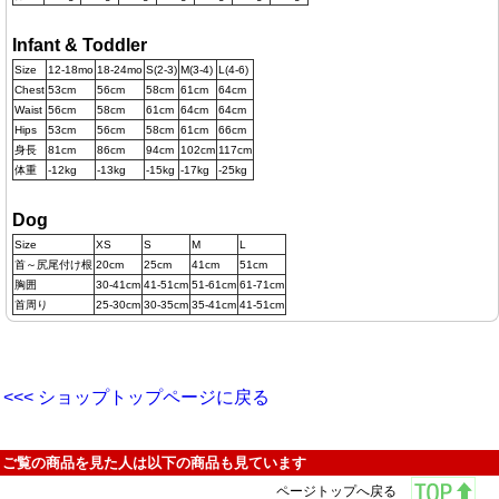
Infant & Toddler
Size
12-18mo
18-24mo
S(2-3)
M(3-4)
L(4-6)
Chest
53cm
56cm
58cm
61cm
64cm
Waist
56cm
58cm
61cm
64cm
64cm
Hips
53cm
56cm
58cm
61cm
66cm
身長
81cm
86cm
94cm
102cm
117cm
体重
-12kg
-13kg
-15kg
-17kg
-25kg
Dog
Size
XS
S
M
L
首～尻尾付け根
20cm
25cm
41cm
51cm
胸囲
30-41cm
41-51cm
51-61cm
61-71cm
首周り
25-30cm
30-35cm
35-41cm
41-51cm
<<< ショップトップページに戻る
ご覧の商品を見た人は以下の商品も見ています
ページトップへ戻る