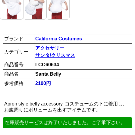
ブランド
California Costumes
アクセサリー
カテゴリー
サンタ/クリスマス
商品番号
LCC60634
商品名
Santa Belly
参考価格
2100円
Apron style belly accessory. コスチュームの下に着用し、
お腹周りにボリュームを出すアイテムです。
在庫販売サービスは終了いたしました。ご了承下さい。