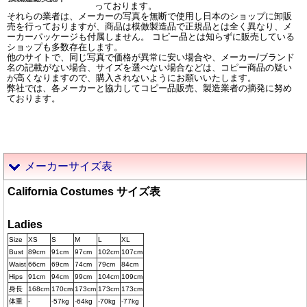
っております。
それらの業者は、メーカーの写真を無断で使用し日本のショップに卸販
売を行っておりますが、商品は模倣製造品で正規品とは全く異なり、メ
ーカーパッケージも付属しません。 コピー品とは知らずに販売している
ショップも多数存在します。
他のサイトで、同じ写真で価格が異常に安い場合や、メーカー/ブランド
名の記載がない場合、サイズを選べない場合などは、コピー商品の疑い
が高くなりますので、購入されないようにお願いいたします。
弊社では、各メーカーと協力してコピー品販売、製造業者の摘発に努め
ております。
メーカーサイズ表
California Costumes サイズ表
Ladies
Size
XS
S
M
L
XL
Bust
89cm
91cm
97cm
102cm
107cm
Waist
66cm
69cm
74cm
79cm
84cm
Hips
91cm
94cm
99cm
104cm
109cm
身長
168cm
170cm
173cm
173cm
173cm
体重
-
-57kg
-64kg
-70kg
-77kg