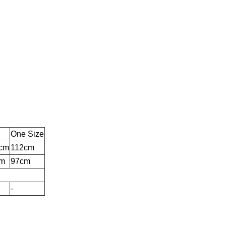
One Size
7cm
112cm
cm
97cm
-