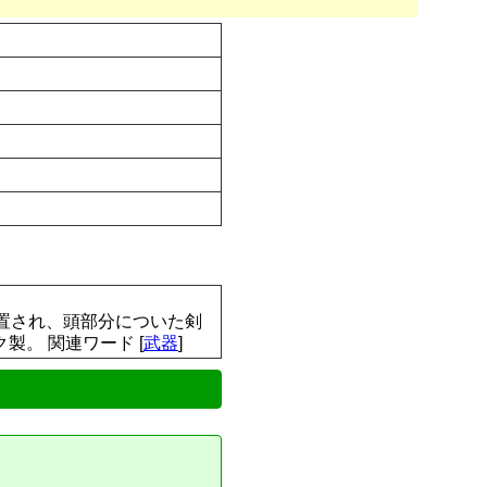
置され、頭部分についた剣
製。 関連ワード [
武器
]