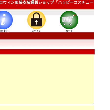
592 ｜ハロウィン仮装衣装通販ショップ「ハッピーコスチュー
利用案内
ログイン
カート