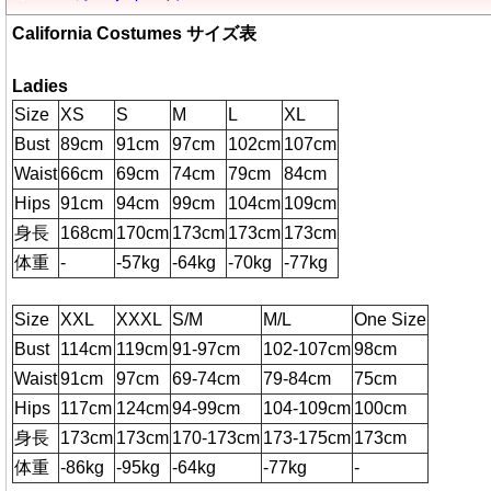
California Costumes サイズ表
Ladies
Size
XS
S
M
L
XL
Bust
89cm
91cm
97cm
102cm
107cm
Waist
66cm
69cm
74cm
79cm
84cm
Hips
91cm
94cm
99cm
104cm
109cm
身長
168cm
170cm
173cm
173cm
173cm
体重
-
-57kg
-64kg
-70kg
-77kg
Size
XXL
XXXL
S/M
M/L
One Size
Bust
114cm
119cm
91-97cm
102-107cm
98cm
Waist
91cm
97cm
69-74cm
79-84cm
75cm
Hips
117cm
124cm
94-99cm
104-109cm
100cm
身長
173cm
173cm
170-173cm
173-175cm
173cm
体重
-86kg
-95kg
-64kg
-77kg
-