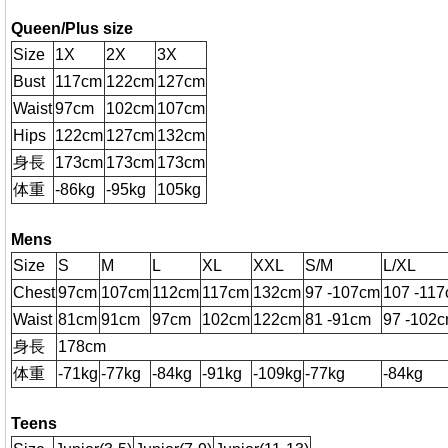
Queen/Plus size
Size
1X
2X
3X
Bust
117cm
122cm
127cm
Waist
97cm
102cm
107cm
Hips
122cm
127cm
132cm
身長
173cm
173cm
173cm
体重
-86kg
-95kg
105kg
Mens
Size
S
M
L
XL
XXL
S/M
L/XL
Chest
97cm
107cm
112cm
117cm
132cm
97 -107cm
107 -11
Waist
81cm
91cm
97cm
102cm
122cm
81 -91cm
97 -102
身長
178cm
体重
-71kg
-77kg
-84kg
-91kg
-109kg
-77kg
-84kg
Teens