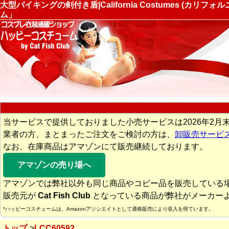
大型バイキングの剣付き盾|California Costumes (
ム」
当サービスで提供しておりました小売サービスは2026年2月
業者の方、まとまったご注文をご検討の方は、
卸販売サービ
なお、在庫商品はアマゾンにて販売継続しております。
アマゾンの売り場へ
アマゾンでは弊社以外も同じ商品やコピー品を販売している
販売元が
Cat Fish Club
となっている商品が弊社がメーカー
*ハッピーコスチュームは、Amazonアソシエイトとして適格販売により収入を得ています。
トップ
LCC60592