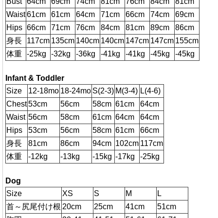
Bust
64cm
69cm
74cm
81cm
76cm
84cm
81cm
Waist
61cm
61cm
64cm
71cm
66cm
74cm
69cm
Hips
66cm
71cm
76cm
84cm
81cm
89cm
86cm
身長
117cm
135cm
140cm
140cm
147cm
147cm
155cm
体重
-25kg
-32kg
-36kg
-41kg
-41kg
-45kg
-45kg
Infant & Toddler
Size
12-18mo
18-24mo
S(2-3)
M(3-4)
L(4-6)
Chest
53cm
56cm
58cm
61cm
64cm
Waist
56cm
58cm
61cm
64cm
64cm
Hips
53cm
56cm
58cm
61cm
66cm
身長
81cm
86cm
94cm
102cm
117cm
体重
-12kg
-13kg
-15kg
-17kg
-25kg
Dog
Size
XS
S
M
L
首～尻尾付け根
20cm
25cm
41cm
51cm