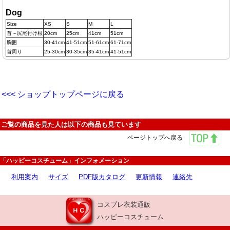
Dog
Size
XS
S
M
L
首～尻尾付け根
20cm
25cm
41cm
51cm
胸囲
30-41cm
41-51cm
51-61cm
61-71cm
首周り
25-30cm
30-35cm
35-41cm
41-51cm
<<< ショップトップページに戻る
ご覧の商品を見た人は以下の商品も見ています
ページトップへ戻る
「ハッピーコスチューム」インフォメーション
利用案内
サイズ
PDF版カタログ
更新情報
連絡先
コスプレ衣装通販
ハッピーコスチューム