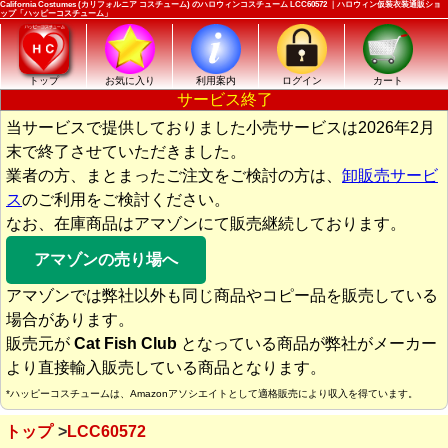
California Costumes (カリフォルニア コスチューム) のハロウィンコスチューム LCC60572 ｜ハロウィン仮装衣装通販ショ
ップ「ハッピーコスチューム」
トップ
お気に入り
利用案内
ログイン
カート
サービス終了
当サービスで提供しておりました小売サービスは2026年2月
末で終了させていただきました。
業者の方、まとまったご注文をご検討の方は、
卸販売サービ
ス
のご利用をご検討ください。
なお、在庫商品はアマゾンにて販売継続しております。
アマゾンの売り場へ
アマゾンでは弊社以外も同じ商品やコピー品を販売している
場合があります。
販売元が
Cat Fish Club
となっている商品が弊社がメーカー
より直接輸入販売している商品となります。
*ハッピーコスチュームは、Amazonアソシエイトとして適格販売により収入を得ています。
トップ
LCC60572