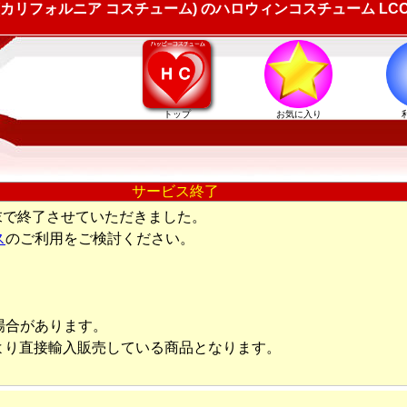
tumes (カリフォルニア コスチューム) のハロウィンコスチューム
トップ
お気に入り
サービス終了
末で終了させていただきました。
ス
のご利用をご検討ください。
場合があります。
より直接輸入販売している商品となります。