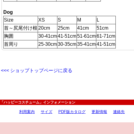
Dog
Size
XS
S
M
L
首～尻尾付け根
20cm
25cm
41cm
51cm
胸囲
30-41cm
41-51cm
51-61cm
61-71cm
首周り
25-30cm
30-35cm
35-41cm
41-51cm
<<< ショップトップページに戻る
「ハッピーコスチューム」インフォメーション
利用案内
サイズ
PDF版カタログ
更新情報
連絡先