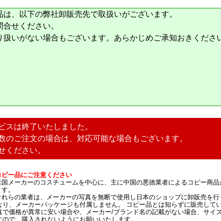
品は、以下の弊社卸販売先で取扱いがございます。
問合せください。
り扱いがない場合もございます。あらかじめご承知おきくださ
ビスは終了いたしました。
数のご注文の場合は、対応可能な場合もございます。
せください。
コピー品にご注意ください
米国メーカーのコスチュームを中心に、主に中国の悪徳業者によるコピー商品
ます。
それらの業者は、メーカーの写真を無断で使用し日本のショップに卸販売を行
なり、メーカーパッケージも付属しません。 コピー品とは知らずに販売して
真で価格が異常に安い場合や、メーカー/ブランド名の記載がない場合、サイ
すので、購入されないようにお願いいたします。