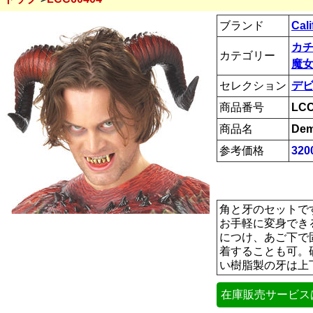
ブランド
Cal
カ
カテゴリー
魔女
セレクション
デ
商品番号
LCC
商品名
Dem
参考価格
32
角と牙のセットで
お手軽に変身でき
につけ、あご下で
着することも可。
い樹脂製の牙は上
在庫販売サービス