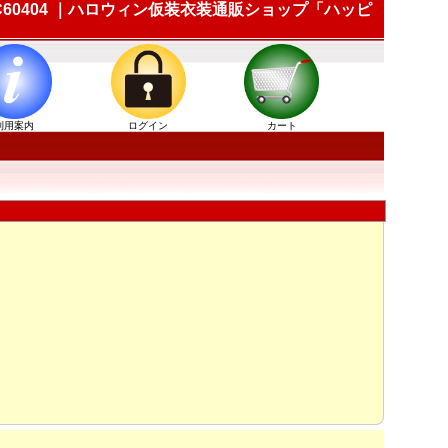
 LCC60404 ｜ハロウィン仮装衣装通販ショップ「ハッピ
利用案内
ログイン
カート