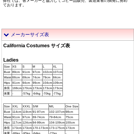
弊社では、各メーカーと協力してコピー品販売、製造業者の摘発に努め
ております。
メーカーサイズ表
California Costumes サイズ表
Ladies
Size
XS
S
M
L
XL
Bust
89cm
91cm
97cm
102cm
107cm
Waist
66cm
69cm
74cm
79cm
84cm
Hips
91cm
94cm
99cm
104cm
109cm
身長
168cm
170cm
173cm
173cm
173cm
体重
-
-57kg
-64kg
-70kg
-77kg
Size
XXL
XXXL
S/M
M/L
One Size
Bust
114cm
119cm
91-97cm
102-107cm
98cm
Waist
91cm
97cm
69-74cm
79-84cm
75cm
Hips
117cm
124cm
94-99cm
104-109cm
100cm
身長
173cm
173cm
170-173cm
173-175cm
173cm
体重
-86kg
-95kg
-64kg
-77kg
-