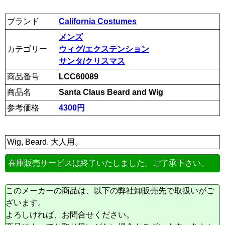
ブランド
California Costumes
メンズ
カテゴリー
ウィグ/エクステンション
サンタ/クリスマス
商品番号
LCC60089
商品名
Santa Claus Beard and Wig
参考価格
4300円
Wig, Beard. 大人用。
在庫販売サービスは終了いたしました。ご了承下さい。
このメーカーの商品は、以下の弊社卸販売先で取扱いがご
ざいます。
よろしければ、お問合せください。