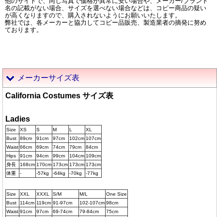
他のサイトで、同じ写真で価格が異常に安い場合や、メーカー/ブランド
名の記載がない場合、サイズを選べない場合などは、コピー商品の疑い
が高くなりますので、購入されないようにお願いいたします。
弊社では、各メーカーと協力してコピー品販売、製造業者の摘発に努め
ております。
メーカーサイズ表
California Costumes サイズ表
Ladies
Size
XS
S
M
L
XL
Bust
89cm
91cm
97cm
102cm
107cm
Waist
66cm
69cm
74cm
79cm
84cm
Hips
91cm
94cm
99cm
104cm
109cm
身長
168cm
170cm
173cm
173cm
173cm
体重
-
-57kg
-64kg
-70kg
-77kg
Size
XXL
XXXL
S/M
M/L
One Size
Bust
114cm
119cm
91-97cm
102-107cm
98cm
Waist
91cm
97cm
69-74cm
79-84cm
75cm