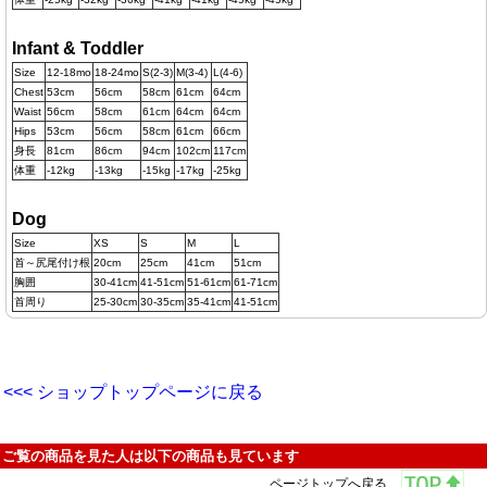
Infant & Toddler
Size
12-18mo
18-24mo
S(2-3)
M(3-4)
L(4-6)
Chest
53cm
56cm
58cm
61cm
64cm
Waist
56cm
58cm
61cm
64cm
64cm
Hips
53cm
56cm
58cm
61cm
66cm
身長
81cm
86cm
94cm
102cm
117cm
体重
-12kg
-13kg
-15kg
-17kg
-25kg
Dog
Size
XS
S
M
L
首～尻尾付け根
20cm
25cm
41cm
51cm
胸囲
30-41cm
41-51cm
51-61cm
61-71cm
首周り
25-30cm
30-35cm
35-41cm
41-51cm
<<< ショップトップページに戻る
ご覧の商品を見た人は以下の商品も見ています
ページトップへ戻る