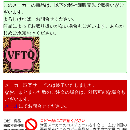
このメーカーの商品は、以下の弊社卸販売先で取扱いがご
ざいます。
よろしければ、お問合せください。
商品によってお取り扱いがない場合もございます。あらか
じめご承知おきください。
メーカー取寄サービスは終了いたしました。
なお、まとまった数のご注文の場合は、対応可能な場合も
ございます。
メール
にてお問合せください。
コピー品にご注意ください
米国メーカーのコスチュームを中心に、主に中国の
悪徳業者によるコピー商品が日本国内で大量に出回