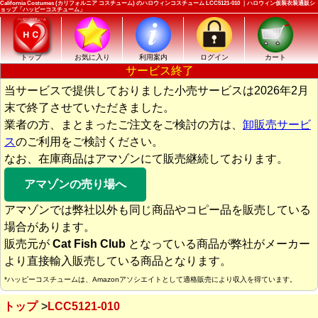
California Costumes (カリフォルニア コスチューム) のハロウィンコスチューム LCC5121-010 ｜ハロウィン仮装衣装通販シ
ョップ「ハッピーコスチューム」
トップ
お気に入り
利用案内
ログイン
カート
サービス終了
当サービスで提供しておりました小売サービスは2026年2月
末で終了させていただきました。
業者の方、まとまったご注文をご検討の方は、
卸販売サービ
ス
のご利用をご検討ください。
なお、在庫商品はアマゾンにて販売継続しております。
アマゾンの売り場へ
アマゾンでは弊社以外も同じ商品やコピー品を販売している
場合があります。
販売元が
Cat Fish Club
となっている商品が弊社がメーカー
より直接輸入販売している商品となります。
*ハッピーコスチュームは、Amazonアソシエイトとして適格販売により収入を得ています。
トップ
LCC5121-010