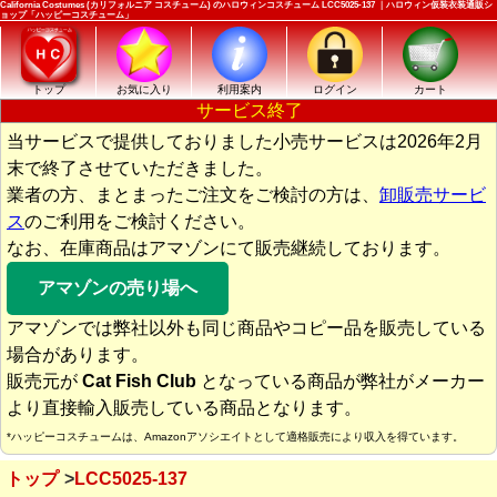
California Costumes (カリフォルニア コスチューム) のハロウィンコスチューム LCC5025-137 ｜ハロウィン仮装衣装通販シ
ョップ「ハッピーコスチューム」
トップ
お気に入り
利用案内
ログイン
カート
サービス終了
当サービスで提供しておりました小売サービスは2026年2月
末で終了させていただきました。
業者の方、まとまったご注文をご検討の方は、
卸販売サービ
ス
のご利用をご検討ください。
なお、在庫商品はアマゾンにて販売継続しております。
アマゾンの売り場へ
アマゾンでは弊社以外も同じ商品やコピー品を販売している
場合があります。
販売元が
Cat Fish Club
となっている商品が弊社がメーカー
より直接輸入販売している商品となります。
*ハッピーコスチュームは、Amazonアソシエイトとして適格販売により収入を得ています。
トップ
LCC5025-137