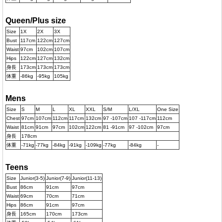
Queen/Plus size
Size
1X
2X
3X
Bust
117cm
122cm
127cm
Waist
97cm
102cm
107cm
Hips
122cm
127cm
132cm
身長
173cm
173cm
173cm
体重
-86kg
-95kg
105kg
Mens
Size
S
M
L
XL
XXL
S/M
L/XL
One Size
Chest
97cm
107cm
112cm
117cm
132cm
97 -107cm
107 -117cm
112cm
Waist
81cm
91cm
97cm
102cm
122cm
81 -91cm
97 -102cm
97cm
身長
178cm
体重
-71kg
-77kg
-84kg
-91kg
-109kg
-77kg
-84kg
-
Teens
Size
Junior(3-5)
Junior(7-9)
Junior(11-13)
Bust
86cm
91cm
97cm
Waist
69cm
70cm
71cm
Hips
86cm
91cm
97cm
身長
165cm
170cm
173cm