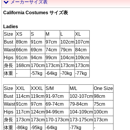
メーカーサイズ表
California Costumes サイズ表
Ladies
Size
XS
S
M
L
XL
Bust
89cm
91cm
97cm
102cm
107cm
Waist
66cm
69cm
74cm
79cm
84cm
Hips
91cm
94cm
99cm
104cm
109cm
身長
168cm
170cm
173cm
173cm
173cm
体重
-
-57kg
-64kg
-70kg
-77kg
Size
XXL
XXXL
S/M
M/L
One Size
Bust
114cm
119cm
91-97cm
102-107cm
98cm
Waist
91cm
97cm
69-74cm
79-84cm
75cm
Hips
117cm
124cm
94-99cm
104-109cm
100cm
身長
173cm
173cm
170-173cm
173-175cm
173cm
体重
-86kg
-95kg
-64kg
-77kg
-