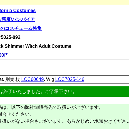
ifornia Costumes
/悪魔/バンパイア
女のコスチューム特集
5025-092
ck Shimmer Witch Adult Costume
00円
 Hat. 別売 杖
LCC60649
. Wig
LCC7025-146
.
は終了いたしました。ご了承下さい。
品は、以下の弊社卸販売先で取扱いがございます。
問合せください。
り扱いがない場合もございます。あらかじめご承知おきくださ