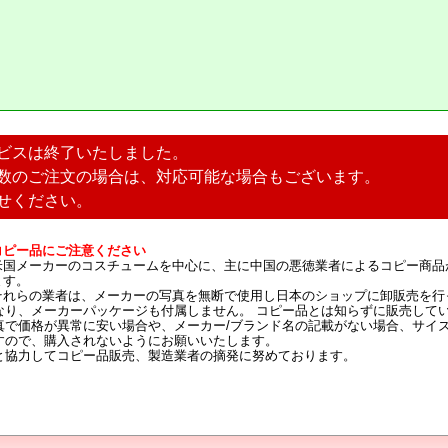
ビスは終了いたしました。
数のご注文の場合は、対応可能な場合もございます。
せください。
コピー品にご注意ください
米国メーカーのコスチュームを中心に、主に中国の悪徳業者によるコピー商品
ます。
それらの業者は、メーカーの写真を無断で使用し日本のショップに卸販売を行
なり、メーカーパッケージも付属しません。 コピー品とは知らずに販売して
真で価格が異常に安い場合や、メーカー/ブランド名の記載がない場合、サイ
すので、購入されないようにお願いいたします。
と協力してコピー品販売、製造業者の摘発に努めております。