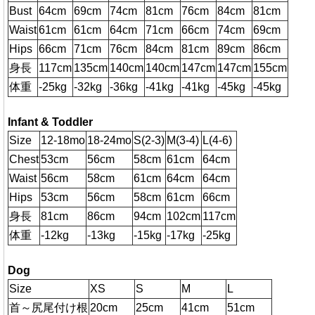
Bust
64cm
69cm
74cm
81cm
76cm
84cm
81cm
Waist
61cm
61cm
64cm
71cm
66cm
74cm
69cm
Hips
66cm
71cm
76cm
84cm
81cm
89cm
86cm
身長
117cm
135cm
140cm
140cm
147cm
147cm
155cm
体重
-25kg
-32kg
-36kg
-41kg
-41kg
-45kg
-45kg
Infant & Toddler
Size
12-18mo
18-24mo
S(2-3)
M(3-4)
L(4-6)
Chest
53cm
56cm
58cm
61cm
64cm
Waist
56cm
58cm
61cm
64cm
64cm
Hips
53cm
56cm
58cm
61cm
66cm
身長
81cm
86cm
94cm
102cm
117cm
体重
-12kg
-13kg
-15kg
-17kg
-25kg
Dog
Size
XS
S
M
L
首～尻尾付け根
20cm
25cm
41cm
51cm