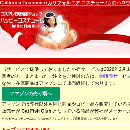
California Costumes (カリフォルニア コスチューム
当サービスで提供しておりました小売サービスは2026年2月
業者の方、まとまったご注文をご検討の方は、
卸販売サービ
なお、在庫商品はアマゾンにて販売継続しております。
アマゾンの売り場へ
アマゾンでは弊社以外も同じ商品やコピー品を販売している
販売元が
Cat Fish Club
となっている商品が弊社がメーカー
*ハッピーコスチュームは、Amazonアソシエイトとして適格販売により収入を得ています。
トップ
LCC5025-092