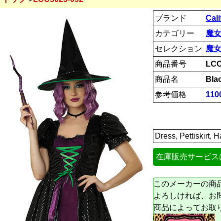
ブランド
Cal
カテゴリー
魔女
セレクション
魔
商品番号
LCC
商品名
Bla
参考価格
110
Dress, Pettiskirt,
在庫販売サービス
このメーカーの商
よろしければ、お
商品によってお取