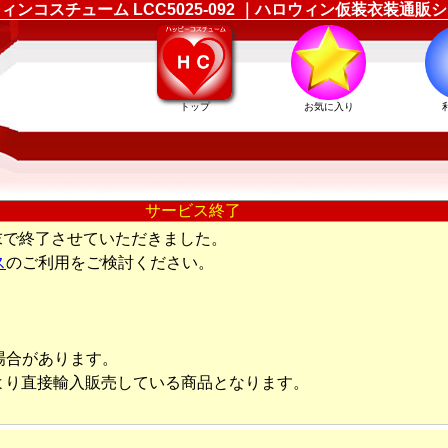
) のハロウィンコスチューム LCC5025-092 ｜ハロウィン仮装衣
トップ
お気に入り
サービス終了
末で終了させていただきました。
ス
のご利用をご検討ください。
場合があります。
より直接輸入販売している商品となります。