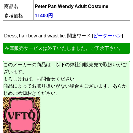
商品名
Peter Pan Wendy Adult Costume
参考価格
11400円
Dress, hair bow and waist tie. 関連ワード [
ピーターパン
]
在庫販売サービスは終了いたしました。ご了承下さい。
このメーカーの商品は、以下の弊社卸販売先で取扱いがご
ざいます。
よろしければ、お問合せください。
商品によってお取り扱いがない場合もございます。あらか
じめご承知おきください。