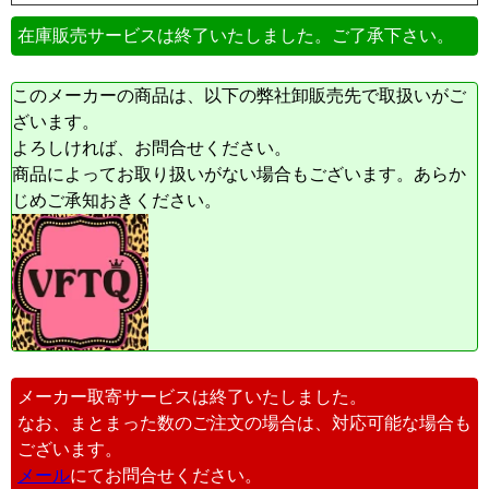
在庫販売サービスは終了いたしました。ご了承下さい。
このメーカーの商品は、以下の弊社卸販売先で取扱いがご
ざいます。
よろしければ、お問合せください。
商品によってお取り扱いがない場合もございます。あらか
じめご承知おきください。
メーカー取寄サービスは終了いたしました。
なお、まとまった数のご注文の場合は、対応可能な場合も
ございます。
メール
にてお問合せください。