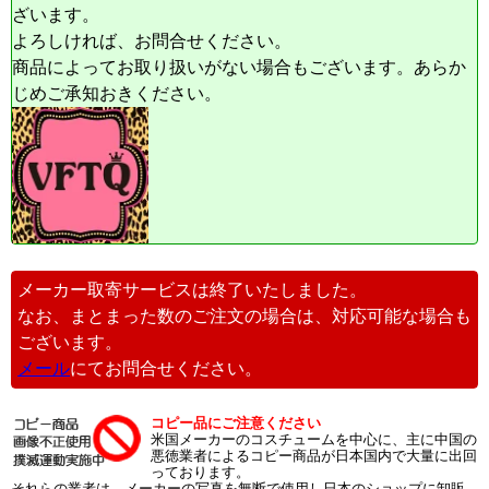
ざいます。
よろしければ、お問合せください。
商品によってお取り扱いがない場合もございます。あらか
じめご承知おきください。
メーカー取寄サービスは終了いたしました。
なお、まとまった数のご注文の場合は、対応可能な場合も
ございます。
メール
にてお問合せください。
コピー品にご注意ください
米国メーカーのコスチュームを中心に、主に中国の
悪徳業者によるコピー商品が日本国内で大量に出回
っております。
それらの業者は、メーカーの写真を無断で使用し日本のショップに卸販