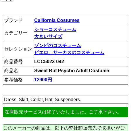
ブランド
California Costumes
ショーコスチューム
カテゴリー
大きいサイズ
ゾンビのコスチューム
セレクション
ピエロ、サーカスのコスチューム
商品番号
LCC5023-042
商品名
Sweet But Psycho Adult Costume
参考価格
12900円
Dress, Skirt, Collar, Hat, Suspenders.
在庫販売サービスは終了いたしました。ご了承下さい。
このメーカーの商品は、以下の弊社卸販売先で取扱いがご