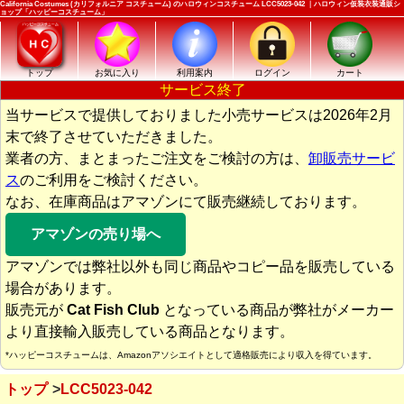
California Costumes (カリフォルニア コスチューム) のハロウィンコスチューム LCC5023-042 ｜ハロウィン仮装衣装通販シ
ョップ「ハッピーコスチューム」
トップ
お気に入り
利用案内
ログイン
カート
サービス終了
当サービスで提供しておりました小売サービスは2026年2月
末で終了させていただきました。
業者の方、まとまったご注文をご検討の方は、
卸販売サービ
ス
のご利用をご検討ください。
なお、在庫商品はアマゾンにて販売継続しております。
アマゾンの売り場へ
アマゾンでは弊社以外も同じ商品やコピー品を販売している
場合があります。
販売元が
Cat Fish Club
となっている商品が弊社がメーカー
より直接輸入販売している商品となります。
*ハッピーコスチュームは、Amazonアソシエイトとして適格販売により収入を得ています。
トップ
LCC5023-042