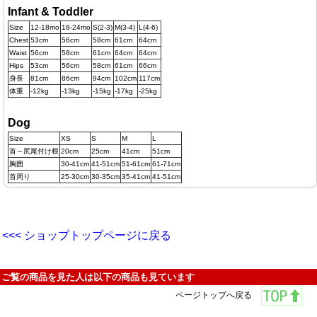
Infant & Toddler
Size
12-18mo
18-24mo
S(2-3)
M(3-4)
L(4-6)
Chest
53cm
56cm
58cm
61cm
64cm
Waist
56cm
58cm
61cm
64cm
64cm
Hips
53cm
56cm
58cm
61cm
66cm
身長
81cm
86cm
94cm
102cm
117cm
体重
-12kg
-13kg
-15kg
-17kg
-25kg
Dog
Size
XS
S
M
L
首～尻尾付け根
20cm
25cm
41cm
51cm
胸囲
30-41cm
41-51cm
51-61cm
61-71cm
首周り
25-30cm
30-35cm
35-41cm
41-51cm
<<< ショップトップページに戻る
ご覧の商品を見た人は以下の商品も見ています
ページトップへ戻る