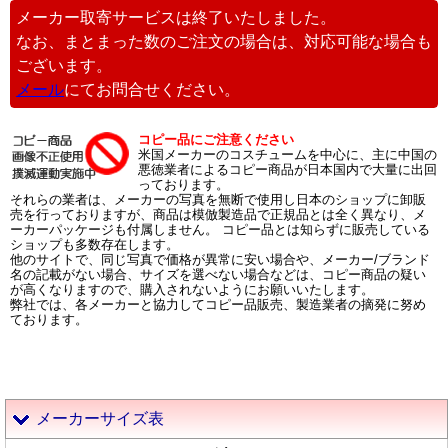
メーカー取寄サービスは終了いたしました。
なお、まとまった数のご注文の場合は、対応可能な場合も
ございます。
メール
にてお問合せください。
コピー品にご注意ください
米国メーカーのコスチュームを中心に、主に中国の
悪徳業者によるコピー商品が日本国内で大量に出回
っております。
それらの業者は、メーカーの写真を無断で使用し日本のショップに卸販
売を行っておりますが、商品は模倣製造品で正規品とは全く異なり、メ
ーカーパッケージも付属しません。 コピー品とは知らずに販売している
ショップも多数存在します。
他のサイトで、同じ写真で価格が異常に安い場合や、メーカー/ブランド
名の記載がない場合、サイズを選べない場合などは、コピー商品の疑い
が高くなりますので、購入されないようにお願いいたします。
弊社では、各メーカーと協力してコピー品販売、製造業者の摘発に努め
ております。
メーカーサイズ表