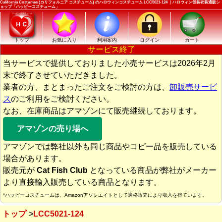
California Costumes (カリフォルニア コスチューム) のハロウィンコスチューム LCC5021-124 ｜ハロウィン仮装衣装通販シ
ョップ「ハッピーコスチューム」
トップ
お気に入り
利用案内
ログイン
カート
サービス終了
当サービスで提供しておりました小売サービスは2026年2月
末で終了させていただきました。
業者の方、まとまったご注文をご検討の方は、
卸販売サービ
ス
のご利用をご検討ください。
なお、在庫商品はアマゾンにて販売継続しております。
アマゾンの売り場へ
アマゾンでは弊社以外も同じ商品やコピー品を販売している
場合があります。
販売元が
Cat Fish Club
となっている商品が弊社がメーカー
より直接輸入販売している商品となります。
*ハッピーコスチュームは、Amazonアソシエイトとして適格販売により収入を得ています。
トップ
LCC5021-124