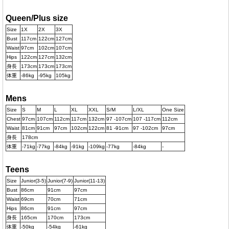
Queen/Plus size
Size
1X
2X
3X
Bust
117cm
122cm
127cm
Waist
97cm
102cm
107cm
Hips
122cm
127cm
132cm
身長
173cm
173cm
173cm
体重
-86kg
-95kg
105kg
Mens
Size
S
M
L
XL
XXL
S/M
L/XL
One Size
Chest
97cm
107cm
112cm
117cm
132cm
97 -107cm
107 -117cm
112cm
Waist
81cm
91cm
97cm
102cm
122cm
81 -91cm
97 -102cm
97cm
身長
178cm
体重
-71kg
-77kg
-84kg
-91kg
-109kg
-77kg
-84kg
-
Teens
Size
Junior(3-5)
Junior(7-9)
Junior(11-13)
Bust
86cm
91cm
97cm
Waist
69cm
70cm
71cm
Hips
86cm
91cm
97cm
身長
165cm
170cm
173cm
体重
-50kg
-54kg
-61kg