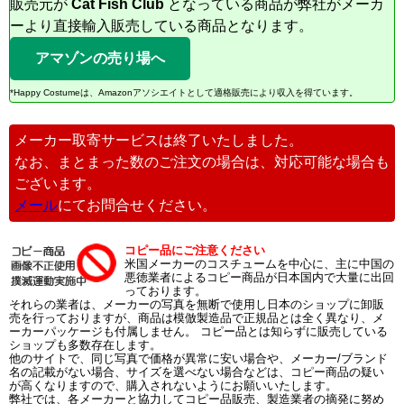
販売元が
Cat Fish Club
となっている商品が弊社がメーカ
ーより直接輸入販売している商品となります。
アマゾンの売り場へ
*Happy Costumeは、Amazonアソシエイトとして適格販売により収入を得ています。
メーカー取寄サービスは終了いたしました。
なお、まとまった数のご注文の場合は、対応可能な場合も
ございます。
メール
にてお問合せください。
コピー品にご注意ください
米国メーカーのコスチュームを中心に、主に中国の
悪徳業者によるコピー商品が日本国内で大量に出回
っております。
それらの業者は、メーカーの写真を無断で使用し日本のショップに卸販
売を行っておりますが、商品は模倣製造品で正規品とは全く異なり、メ
ーカーパッケージも付属しません。 コピー品とは知らずに販売している
ショップも多数存在します。
他のサイトで、同じ写真で価格が異常に安い場合や、メーカー/ブランド
名の記載がない場合、サイズを選べない場合などは、コピー商品の疑い
が高くなりますので、購入されないようにお願いいたします。
弊社では、各メーカーと協力してコピー品販売、製造業者の摘発に努め