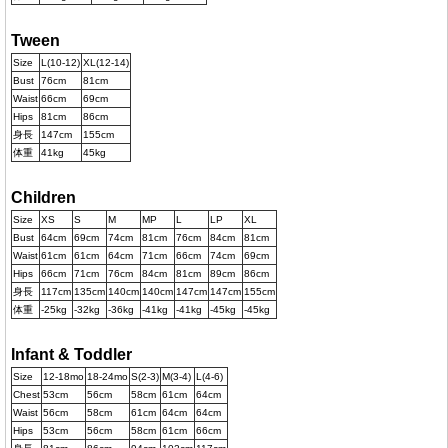
Tween
Size
L(10-12)
XL(12-14)
Bust
76cm
81cm
Waist
66cm
69cm
Hips
81cm
86cm
身長
147cm
155cm
体重
41kg
45kg
Children
Size
XS
S
M
MP
L
LP
XL
Bust
64cm
69cm
74cm
81cm
76cm
84cm
81cm
Waist
61cm
61cm
64cm
71cm
66cm
74cm
69cm
Hips
66cm
71cm
76cm
84cm
81cm
89cm
86cm
身長
117cm
135cm
140cm
140cm
147cm
147cm
155cm
体重
-25kg
-32kg
-36kg
-41kg
-41kg
-45kg
-45kg
Infant & Toddler
Size
12-18mo
18-24mo
S(2-3)
M(3-4)
L(4-6)
Chest
53cm
56cm
58cm
61cm
64cm
Waist
56cm
58cm
61cm
64cm
64cm
Hips
53cm
56cm
58cm
61cm
66cm