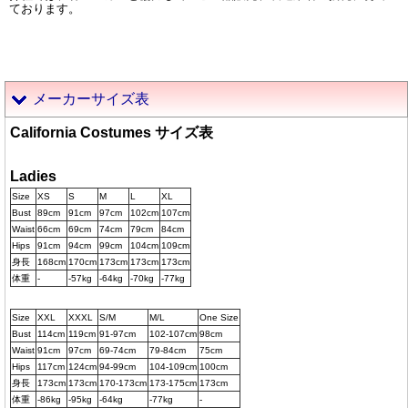
ております。
メーカーサイズ表
California Costumes サイズ表
Ladies
Size
XS
S
M
L
XL
Bust
89cm
91cm
97cm
102cm
107cm
Waist
66cm
69cm
74cm
79cm
84cm
Hips
91cm
94cm
99cm
104cm
109cm
身長
168cm
170cm
173cm
173cm
173cm
体重
-
-57kg
-64kg
-70kg
-77kg
Size
XXL
XXXL
S/M
M/L
One Size
Bust
114cm
119cm
91-97cm
102-107cm
98cm
Waist
91cm
97cm
69-74cm
79-84cm
75cm
Hips
117cm
124cm
94-99cm
104-109cm
100cm
身長
173cm
173cm
170-173cm
173-175cm
173cm
体重
-86kg
-95kg
-64kg
-77kg
-