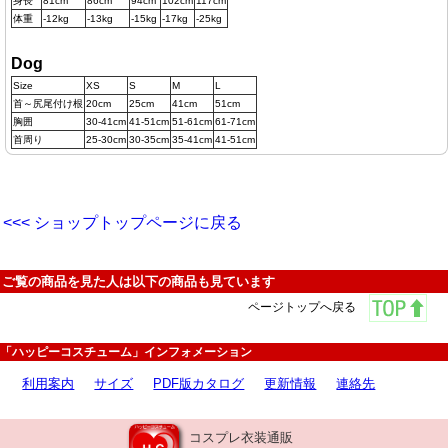
身長
81cm
86cm
94cm
102cm
117cm
体重
-12kg
-13kg
-15kg
-17kg
-25kg
Dog
Size
XS
S
M
L
首～尻尾付け根
20cm
25cm
41cm
51cm
胸囲
30-41cm
41-51cm
51-61cm
61-71cm
首周り
25-30cm
30-35cm
35-41cm
41-51cm
<<< ショップトップページに戻る
ご覧の商品を見た人は以下の商品も見ています
ページトップへ戻る
「ハッピーコスチューム」インフォメーション
利用案内
サイズ
PDF版カタログ
更新情報
連絡先
コスプレ衣装通販