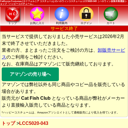
California Costumes (カリフォルニア コスチューム) のハロウィンコスチューム LCC5020-043 ｜ハロウィン仮装衣装通販シ
ョップ「ハッピーコスチューム」
トップ
お気に入り
利用案内
ログイン
カート
サービス終了
当サービスで提供しておりました小売サービスは2026年2月
末で終了させていただきました。
業者の方、まとまったご注文をご検討の方は、
卸販売サービ
ス
のご利用をご検討ください。
なお、在庫商品はアマゾンにて販売継続しております。
アマゾンの売り場へ
アマゾンでは弊社以外も同じ商品やコピー品を販売している
場合があります。
販売元が
Cat Fish Club
となっている商品が弊社がメーカー
より直接輸入販売している商品となります。
*ハッピーコスチュームは、Amazonアソシエイトとして適格販売により収入を得ています。
トップ
LCC5020-043