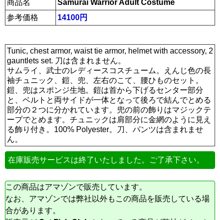
商品名
Samurai Warrior Adult Costume
参考価格
14100円
Tunic, chest armor, waist tie armor, helmet with accessory, 2
gauntlets set. 刀は含まれません。
サムライ、武士のレディースコスチューム。えんじ色の長
袖チュニック、鎧、兜、左右のこて、腰ひものセット。
鎧、兜はスポンジ生地。鎧は首から下げるセンター部分
と、ベルトと両サイドが一体となって後ろで結んでとめる
部分の２つに分かれています。兜の前の飾りはマジックテ
ープでとめます。チュニックは肩部分に金網のように見え
る飾り付き。100% Polyester。刀、パンツは含まれませ
ん。
在庫販売サービスは終了いたしました。ご了承下さい。
この商品はアマゾンで販売しています。
なお、アマゾンでは弊社以外もこの商品を販売している場
合があります。