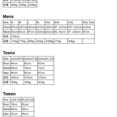
身長
173cm
173cm
173cm
体重
-86kg
-95kg
105kg
Mens
Size
S
M
L
XL
XXL
S/M
L/XL
One Size
Chest
97cm
107cm
112cm
117cm
132cm
97 -107cm
107 -117cm
112cm
Waist
81cm
91cm
97cm
102cm
122cm
81 -91cm
97 -102cm
97cm
身長
178cm
体重
-71kg
-77kg
-84kg
-91kg
-109kg
-77kg
-84kg
-
Teens
Size
Junior(3-5)
Junior(7-9)
Junior(11-13)
Bust
86cm
91cm
97cm
Waist
69cm
70cm
71cm
Hips
86cm
91cm
97cm
身長
165cm
170cm
173cm
体重
-50kg
-54kg
-61kg
Tween
Size
L(10-12)
XL(12-14)
Bust
76cm
81cm
Waist
66cm
69cm
Hips
81cm
86cm