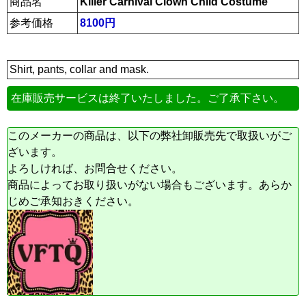
商品名
Killer Carnival Clown Child Costume
参考価格
8100円
Shirt, pants, collar and mask.
在庫販売サービスは終了いたしました。ご了承下さい。
このメーカーの商品は、以下の弊社卸販売先で取扱いがご
ざいます。
よろしければ、お問合せください。
商品によってお取り扱いがない場合もございます。あらか
じめご承知おきください。