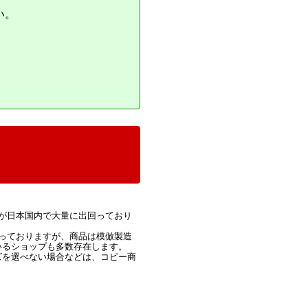
い。
が日本国内で大量に出回っており
っておりますが、商品は模倣製造
いるショップも多数存在します。
ズを選べない場合などは、コピー商