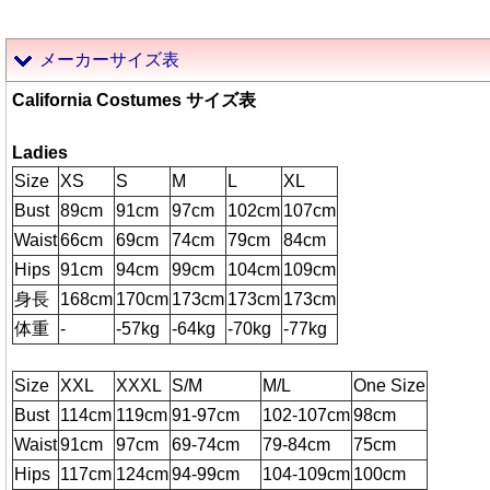
メーカーサイズ表
California Costumes サイズ表
Ladies
Size
XS
S
M
L
XL
Bust
89cm
91cm
97cm
102cm
107cm
Waist
66cm
69cm
74cm
79cm
84cm
Hips
91cm
94cm
99cm
104cm
109cm
身長
168cm
170cm
173cm
173cm
173cm
体重
-
-57kg
-64kg
-70kg
-77kg
Size
XXL
XXXL
S/M
M/L
One Size
Bust
114cm
119cm
91-97cm
102-107cm
98cm
Waist
91cm
97cm
69-74cm
79-84cm
75cm
Hips
117cm
124cm
94-99cm
104-109cm
100cm