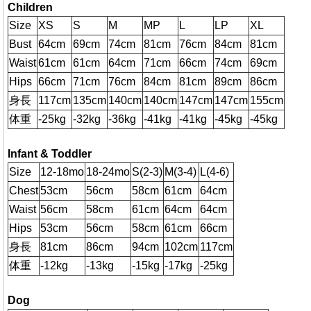
Children
Size
XS
S
M
MP
L
LP
XL
Bust
64cm
69cm
74cm
81cm
76cm
84cm
81cm
Waist
61cm
61cm
64cm
71cm
66cm
74cm
69cm
Hips
66cm
71cm
76cm
84cm
81cm
89cm
86cm
身長
117cm
135cm
140cm
140cm
147cm
147cm
155cm
体重
-25kg
-32kg
-36kg
-41kg
-41kg
-45kg
-45kg
Infant & Toddler
Size
12-18mo
18-24mo
S(2-3)
M(3-4)
L(4-6)
Chest
53cm
56cm
58cm
61cm
64cm
Waist
56cm
58cm
61cm
64cm
64cm
Hips
53cm
56cm
58cm
61cm
66cm
身長
81cm
86cm
94cm
102cm
117cm
体重
-12kg
-13kg
-15kg
-17kg
-25kg
Dog