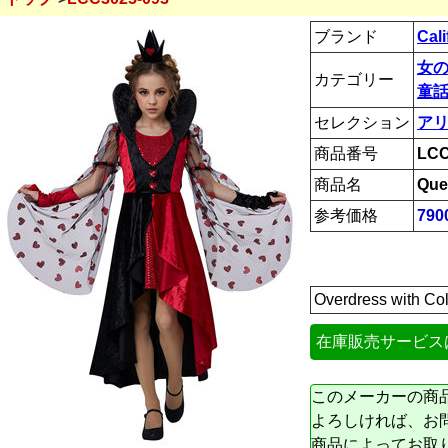
ブランド
Cal
女
カテゴリー
童話
セレクション
ア
商品番号
LCC
商品名
Que
参考価格
79
Overdress with Co
在庫販売サービス
このメーカーの商
よろしければ、お
商品によってお取