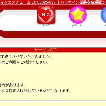
) のハロウィンコスチューム LCC3025-093 ｜ハロウィン仮装衣
トップ
お気に入り
サービス終了
末で終了させていただきました。
ス
のご利用をご検討ください。
場合があります。
より直接輸入販売している商品となります。