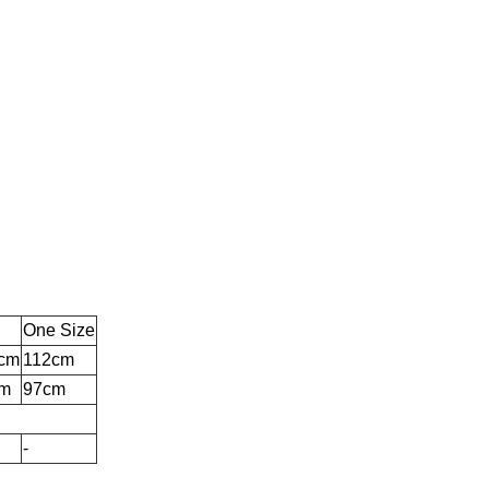
One Size
7cm
112cm
cm
97cm
-