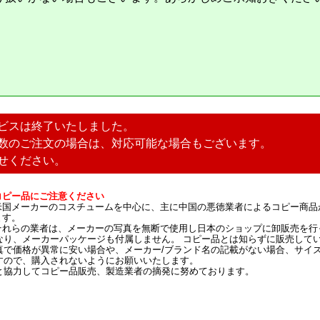
ビスは終了いたしました。
数のご注文の場合は、対応可能な場合もございます。
せください。
コピー品にご注意ください
米国メーカーのコスチュームを中心に、主に中国の悪徳業者によるコピー商品
ます。
それらの業者は、メーカーの写真を無断で使用し日本のショップに卸販売を行
なり、メーカーパッケージも付属しません。 コピー品とは知らずに販売して
真で価格が異常に安い場合や、メーカー/ブランド名の記載がない場合、サイ
すので、購入されないようにお願いいたします。
と協力してコピー品販売、製造業者の摘発に努めております。