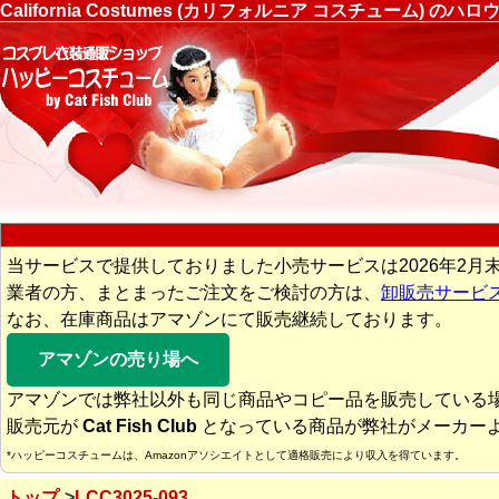
California Costumes (カリフォルニア コスチューム
当サービスで提供しておりました小売サービスは2026年2月
業者の方、まとまったご注文をご検討の方は、
卸販売サービ
なお、在庫商品はアマゾンにて販売継続しております。
アマゾンの売り場へ
アマゾンでは弊社以外も同じ商品やコピー品を販売している
販売元が
Cat Fish Club
となっている商品が弊社がメーカー
*ハッピーコスチュームは、Amazonアソシエイトとして適格販売により収入を得ています。
トップ
LCC3025-093