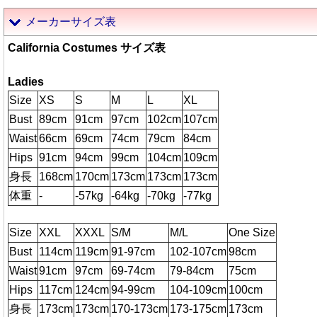
メーカーサイズ表
California Costumes サイズ表
Ladies
Size
XS
S
M
L
XL
Bust
89cm
91cm
97cm
102cm
107cm
Waist
66cm
69cm
74cm
79cm
84cm
Hips
91cm
94cm
99cm
104cm
109cm
身長
168cm
170cm
173cm
173cm
173cm
体重
-
-57kg
-64kg
-70kg
-77kg
Size
XXL
XXXL
S/M
M/L
One Size
Bust
114cm
119cm
91-97cm
102-107cm
98cm
Waist
91cm
97cm
69-74cm
79-84cm
75cm
Hips
117cm
124cm
94-99cm
104-109cm
100cm
身長
173cm
173cm
170-173cm
173-175cm
173cm