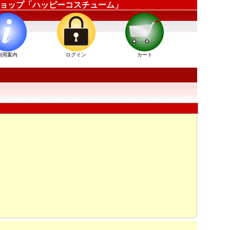
装通販ショップ「ハッピーコスチューム」
利用案内
ログイン
カート