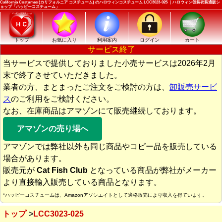
California Costumes (カリフォルニア コスチューム) のハロウィンコスチューム LCC3023-025 ｜ハロウィン仮装衣装通販シ
ョップ「ハッピーコスチューム」
トップ
お気に入り
利用案内
ログイン
カート
サービス終了
当サービスで提供しておりました小売サービスは2026年2月
末で終了させていただきました。
業者の方、まとまったご注文をご検討の方は、
卸販売サービ
ス
のご利用をご検討ください。
なお、在庫商品はアマゾンにて販売継続しております。
アマゾンの売り場へ
アマゾンでは弊社以外も同じ商品やコピー品を販売している
場合があります。
販売元が
Cat Fish Club
となっている商品が弊社がメーカー
より直接輸入販売している商品となります。
*ハッピーコスチュームは、Amazonアソシエイトとして適格販売により収入を得ています。
トップ
LCC3023-025