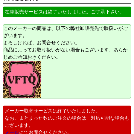
在庫販売サービスは終了いたしました。ご了承下さい。
このメーカーの商品は、以下の弊社卸販売先で取扱いがご
ざいます。
よろしければ、お問合せください。
商品によってお取り扱いがない場合もございます。あらか
じめご承知おきください。
メーカー取寄サービスは終了いたしました。
なお、まとまった数のご注文の場合は、対応可能な場合も
ございます。
メール
にてお問合せください。