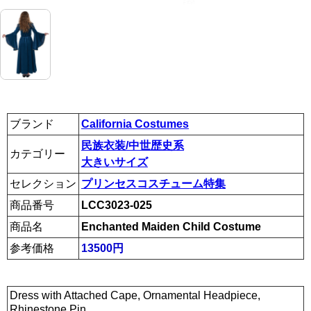
ブランド
California Costumes
民族衣装/中世歴史系
カテゴリー
大きいサイズ
セレクション
プリンセスコスチューム特集
商品番号
LCC3023-025
商品名
Enchanted Maiden Child Costume
参考価格
13500円
Dress with Attached Cape, Ornamental Headpiece,
Rhinestone Pin.