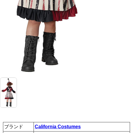
ブランド
California Costumes