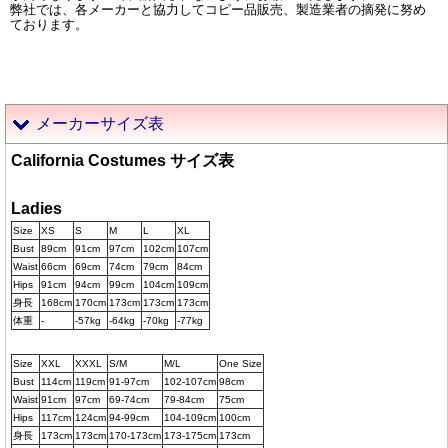
弊社では、各メーカーと協力してコピー品販売、製造業者の摘発に努め
ております。
メーカーサイズ表
California Costumes サイズ表
Ladies
Size
XS
S
M
L
XL
Bust
89cm
91cm
97cm
102cm
107cm
Waist
66cm
69cm
74cm
79cm
84cm
Hips
91cm
94cm
99cm
104cm
109cm
身長
168cm
170cm
173cm
173cm
173cm
体重
-
-57kg
-64kg
-70kg
-77kg
Size
XXL
XXXL
S/M
M/L
One Size
Bust
114cm
119cm
91-97cm
102-107cm
98cm
Waist
91cm
97cm
69-74cm
79-84cm
75cm
Hips
117cm
124cm
94-99cm
104-109cm
100cm
身長
173cm
173cm
170-173cm
173-175cm
173cm