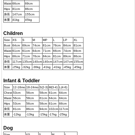
Waist
66cm
69cm
Hips
81cm
86cm
身長
147cm
155cm
体重
41kg
45kg
Children
Size
XS
S
M
MP
L
LP
XL
Bust
64cm
69cm
74cm
81cm
76cm
84cm
81cm
Waist
61cm
61cm
64cm
71cm
66cm
74cm
69cm
Hips
66cm
71cm
76cm
84cm
81cm
89cm
86cm
身長
117cm
135cm
140cm
140cm
147cm
147cm
155cm
体重
-25kg
-32kg
-36kg
-41kg
-41kg
-45kg
-45kg
Infant & Toddler
Size
12-18mo
18-24mo
S(2-3)
M(3-4)
L(4-6)
Chest
53cm
56cm
58cm
61cm
64cm
Waist
56cm
58cm
61cm
64cm
64cm
Hips
53cm
56cm
58cm
61cm
66cm
身長
81cm
86cm
94cm
102cm
117cm
体重
-12kg
-13kg
-15kg
-17kg
-25kg
Dog
Size
XS
S
M
L