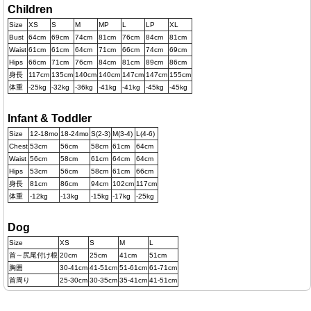
Children
Size
XS
S
M
MP
L
LP
XL
Bust
64cm
69cm
74cm
81cm
76cm
84cm
81cm
Waist
61cm
61cm
64cm
71cm
66cm
74cm
69cm
Hips
66cm
71cm
76cm
84cm
81cm
89cm
86cm
身長
117cm
135cm
140cm
140cm
147cm
147cm
155cm
体重
-25kg
-32kg
-36kg
-41kg
-41kg
-45kg
-45kg
Infant & Toddler
Size
12-18mo
18-24mo
S(2-3)
M(3-4)
L(4-6)
Chest
53cm
56cm
58cm
61cm
64cm
Waist
56cm
58cm
61cm
64cm
64cm
Hips
53cm
56cm
58cm
61cm
66cm
身長
81cm
86cm
94cm
102cm
117cm
体重
-12kg
-13kg
-15kg
-17kg
-25kg
Dog
Size
XS
S
M
L
首～尻尾付け根
20cm
25cm
41cm
51cm
胸囲
30-41cm
41-51cm
51-61cm
61-71cm
首周り
25-30cm
30-35cm
35-41cm
41-51cm