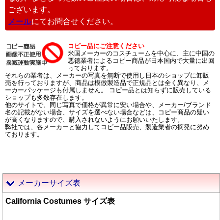
ございます。
メール
にてお問合せください。
コピー品にご注意ください
米国メーカーのコスチュームを中心に、主に中国の
悪徳業者によるコピー商品が日本国内で大量に出回
っております。
それらの業者は、メーカーの写真を無断で使用し日本のショップに卸販
売を行っておりますが、商品は模倣製造品で正規品とは全く異なり、メ
ーカーパッケージも付属しません。 コピー品とは知らずに販売している
ショップも多数存在します。
他のサイトで、同じ写真で価格が異常に安い場合や、メーカー/ブランド
名の記載がない場合、サイズを選べない場合などは、コピー商品の疑い
が高くなりますので、購入されないようにお願いいたします。
弊社では、各メーカーと協力してコピー品販売、製造業者の摘発に努め
ております。
メーカーサイズ表
California Costumes サイズ表