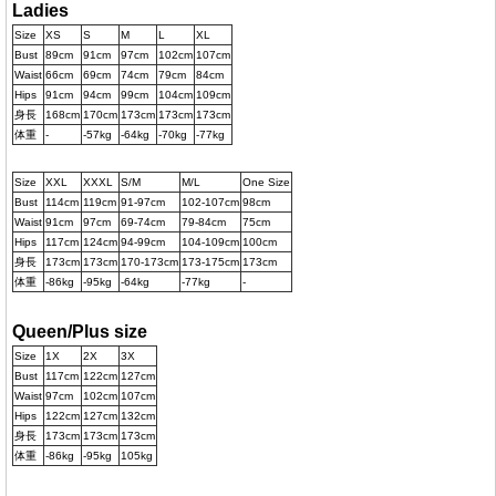
Ladies
Size
XS
S
M
L
XL
Bust
89cm
91cm
97cm
102cm
107cm
Waist
66cm
69cm
74cm
79cm
84cm
Hips
91cm
94cm
99cm
104cm
109cm
身長
168cm
170cm
173cm
173cm
173cm
体重
-
-57kg
-64kg
-70kg
-77kg
Size
XXL
XXXL
S/M
M/L
One Size
Bust
114cm
119cm
91-97cm
102-107cm
98cm
Waist
91cm
97cm
69-74cm
79-84cm
75cm
Hips
117cm
124cm
94-99cm
104-109cm
100cm
身長
173cm
173cm
170-173cm
173-175cm
173cm
体重
-86kg
-95kg
-64kg
-77kg
-
Queen/Plus size
Size
1X
2X
3X
Bust
117cm
122cm
127cm
Waist
97cm
102cm
107cm
Hips
122cm
127cm
132cm
身長
173cm
173cm
173cm
体重
-86kg
-95kg
105kg