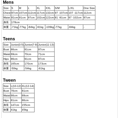
Mens
Size
S
M
L
XL
XXL
S/M
L/XL
One Size
Chest
97cm
107cm
112cm
117cm
132cm
97 -107cm
107 -117cm
112cm
Waist
81cm
91cm
97cm
102cm
122cm
81 -91cm
97 -102cm
97cm
身長
178cm
体重
-71kg
-77kg
-84kg
-91kg
-109kg
-77kg
-84kg
-
Teens
Size
Junior(3-5)
Junior(7-9)
Junior(11-13)
Bust
86cm
91cm
97cm
Waist
69cm
70cm
71cm
Hips
86cm
91cm
97cm
身長
165cm
170cm
173cm
体重
-50kg
-54kg
-61kg
Tween
Size
L(10-12)
XL(12-14)
Bust
76cm
81cm
Waist
66cm
69cm
Hips
81cm
86cm
身長
147cm
155cm
体重
41kg
45kg