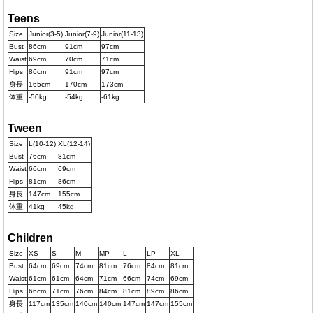
Teens
Size
Junior(3-5)
Junior(7-9)
Junior(11-13)
Bust
86cm
91cm
97cm
Waist
69cm
70cm
71cm
Hips
86cm
91cm
97cm
身長
165cm
170cm
173cm
体重
-50kg
-54kg
-61kg
Tween
Size
L(10-12)
XL(12-14)
Bust
76cm
81cm
Waist
66cm
69cm
Hips
81cm
86cm
身長
147cm
155cm
体重
41kg
45kg
Children
Size
XS
S
M
MP
L
LP
XL
Bust
64cm
69cm
74cm
81cm
76cm
84cm
81cm
Waist
61cm
61cm
64cm
71cm
66cm
74cm
69cm
Hips
66cm
71cm
76cm
84cm
81cm
89cm
86cm
身長
117cm
135cm
140cm
140cm
147cm
147cm
155cm