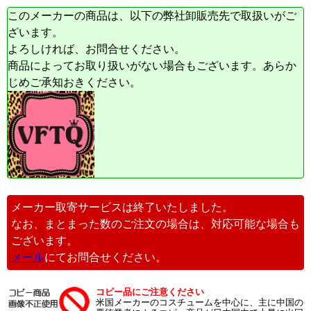
このメーカーの商品は、以下の弊社卸販売先で取扱いがご
ざいます。
よろしければ、お問合せください。
商品によってお取り扱いがない場合もございます。あらか
じめご承知おきください。
メーカー取寄サービスは終了いたしました。
なお、まとまった数のご注文の場合は、対応可能な場合も
ございます。
メール
にてお問合せください。
コピー品にご注意ください
米国メーカーのコスチュームを中心に、主に中国の