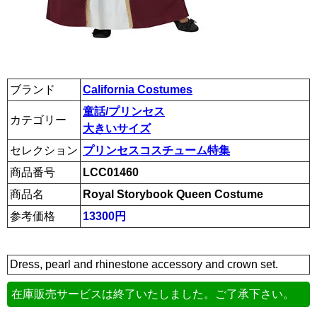
ブランド
California Costumes
童話/プリンセス
カテゴリー
大きいサイズ
セレクション
プリンセスコスチューム特集
商品番号
LCC01460
商品名
Royal Storybook Queen Costume
参考価格
13300円
Dress, pearl and rhinestone accessory and crown set.
在庫販売サービスは終了いたしました。ご了承下さい。