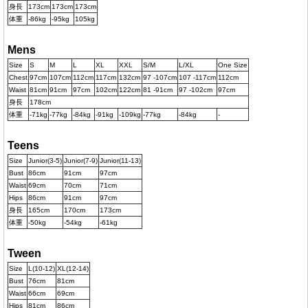
身長
173cm
173cm
173cm
体重
-86kg
-95kg
105kg
Mens
Size
S
M
L
XL
XXL
S/M
L/XL
One Size
Chest
97cm
107cm
112cm
117cm
132cm
97 -107cm
107 -117cm
112cm
Waist
81cm
91cm
97cm
102cm
122cm
81 -91cm
97 -102cm
97cm
身長
178cm
体重
-71kg
-77kg
-84kg
-91kg
-109kg
-77kg
-84kg
-
Teens
Size
Junior(3-5)
Junior(7-9)
Junior(11-13)
Bust
86cm
91cm
97cm
Waist
69cm
70cm
71cm
Hips
86cm
91cm
97cm
身長
165cm
170cm
173cm
体重
-50kg
-54kg
-61kg
Tween
Size
L(10-12)
XL(12-14)
Bust
76cm
81cm
Waist
66cm
69cm
Hips
81cm
86cm