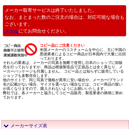
メーカー取寄サービスは終了いたしました。
なお、まとまった数のご注文の場合は、対応可能な場合も
ございます。
メール
にてお問合せください。
コピー品にご注意ください
米国メーカーのコスチュームを中心に、主に中国の
悪徳業者によるコピー商品が日本国内で大量に出回
っております。
それらの業者は、メーカーの写真を無断で使用し日本のショップに卸販
売を行っておりますが、商品は模倣製造品で正規品とは全く異なり、メ
ーカーパッケージも付属しません。 コピー品とは知らずに販売している
ショップも多数存在します。
他のサイトで、同じ写真で価格が異常に安い場合や、メーカー/ブランド
名の記載がない場合、サイズを選べない場合などは、コピー商品の疑い
が高くなりますので、購入されないようにお願いいたします。
弊社では、各メーカーと協力してコピー品販売、製造業者の摘発に努め
ております。
メーカーサイズ表