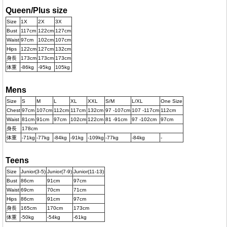
Queen/Plus size
Size
1X
2X
3X
Bust
117cm
122cm
127cm
Waist
97cm
102cm
107cm
Hips
122cm
127cm
132cm
身長
173cm
173cm
173cm
体重
-86kg
-95kg
105kg
Mens
Size
S
M
L
XL
XXL
S/M
L/XL
One Size
Chest
97cm
107cm
112cm
117cm
132cm
97 -107cm
107 -117cm
112cm
Waist
81cm
91cm
97cm
102cm
122cm
81 -91cm
97 -102cm
97cm
身長
178cm
体重
-71kg
-77kg
-84kg
-91kg
-109kg
-77kg
-84kg
-
Teens
Size
Junior(3-5)
Junior(7-9)
Junior(11-13)
Bust
86cm
91cm
97cm
Waist
69cm
70cm
71cm
Hips
86cm
91cm
97cm
身長
165cm
170cm
173cm
体重
-50kg
-54kg
-61kg