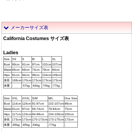
メーカーサイズ表
California Costumes サイズ表
Ladies
Size
XS
S
M
L
XL
Bust
89cm
91cm
97cm
102cm
107cm
Waist
66cm
69cm
74cm
79cm
84cm
Hips
91cm
94cm
99cm
104cm
109cm
身長
168cm
170cm
173cm
173cm
173cm
体重
-
-57kg
-64kg
-70kg
-77kg
Size
XXL
XXXL
S/M
M/L
One Size
Bust
114cm
119cm
91-97cm
102-107cm
98cm
Waist
91cm
97cm
69-74cm
79-84cm
75cm
Hips
117cm
124cm
94-99cm
104-109cm
100cm
身長
173cm
173cm
170-173cm
173-175cm
173cm
体重
-86kg
-95kg
-64kg
-77kg
-