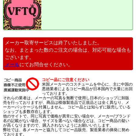
メーカー取寄サービスは終了いたしました。
なお、まとまった数のご注文の場合は、対応可能な場合も
ございます。
メール
にてお問合せください。
コピー品にご注意ください
米国メーカーのコスチュームを中心に、主に中国の
悪徳業者によるコピー商品が日本国内で大量に出回
っております。
それらの業者は、メーカーの写真を無断で使用し日本のショップに卸販
売を行っておりますが、商品は模倣製造品で正規品とは全く異なり、メ
ーカーパッケージも付属しません。 コピー品とは知らずに販売している
ショップも多数存在します。
他のサイトで、同じ写真で価格が異常に安い場合や、メーカー/ブランド
名の記載がない場合、サイズを選べない場合などは、コピー商品の疑い
が高くなりますので、購入されないようにお願いいたします。
弊社では、各メーカーと協力してコピー品販売、製造業者の摘発に努め
ております。