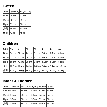
Tween
Size
L(10-12)
XL(12-14)
Bust
76cm
81cm
Waist
66cm
69cm
Hips
81cm
86cm
身長
147cm
155cm
体重
41kg
45kg
Children
Size
XS
S
M
MP
L
LP
XL
Bust
64cm
69cm
74cm
81cm
76cm
84cm
81cm
Waist
61cm
61cm
64cm
71cm
66cm
74cm
69cm
Hips
66cm
71cm
76cm
84cm
81cm
89cm
86cm
身長
117cm
135cm
140cm
140cm
147cm
147cm
155cm
体重
-25kg
-32kg
-36kg
-41kg
-41kg
-45kg
-45kg
Infant & Toddler
Size
12-18mo
18-24mo
S(2-3)
M(3-4)
L(4-6)
Chest
53cm
56cm
58cm
61cm
64cm
Waist
56cm
58cm
61cm
64cm
64cm
Hips
53cm
56cm
58cm
61cm
66cm
身長
81cm
86cm
94cm
102cm
117cm