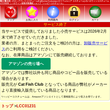
魔女/魔法使いのロングドレスコスチューム|California Costumes (カリフォルニア コスチューム) のハロウィンコスチューム
LCC01231 ｜ハロウィン仮装衣装通販ショップ「ハッピーコスチューム」
トップ
お気に入り
利用案内
ログイン
カート
サービス終了
当サービスで提供しておりました小売サービスは2026年2月
末で終了させていただきました。
業者の方、まとまったご注文をご検討の方は、
卸販売サービ
ス
のご利用をご検討ください。
なお、在庫商品はアマゾンにて販売継続しております。
アマゾンの売り場へ
アマゾンでは弊社以外も同じ商品やコピー品を販売している
場合があります。
販売元が
Cat Fish Club
となっている商品が弊社がメーカー
より直接輸入販売している商品となります。
*ハッピーコスチュームは、Amazonアソシエイトとして適格販売により収入を得ています。
トップ
LCC01231