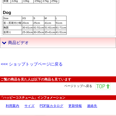
体重
-12kg
-13kg
-15kg
-17kg
-25kg
Dog
Size
XS
S
M
L
首～尻尾付け根
20cm
25cm
41cm
51cm
胸囲
30-41cm
41-51cm
51-61cm
61-71cm
首周り
25-30cm
30-35cm
35-41cm
41-51cm
商品ビデオ
<<< ショップトップページに戻る
ご覧の商品を見た人は以下の商品も見ています
ページトップへ戻る
「ハッピーコスチューム」インフォメーション
利用案内
サイズ
PDF版カタログ
更新情報
連絡先