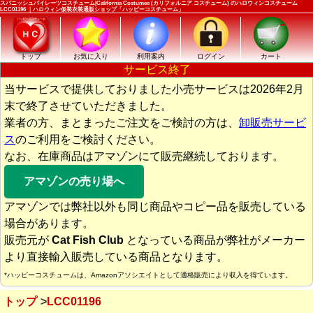
スパニッシュパイレーツコスチューム|California Costumes (カリフォルニア コスチューム) のハロウィンコスチューム
LCC01196 ｜ハロウィン仮装衣装通販ショップ「ハッピーコスチューム」
トップ
お気に入り
利用案内
ログイン
カート
サービス終了
当サービスで提供しておりました小売サービスは2026年2月
末で終了させていただきました。
業者の方、まとまったご注文をご検討の方は、
卸販売サービ
ス
のご利用をご検討ください。
なお、在庫商品はアマゾンにて販売継続しております。
アマゾンの売り場へ
アマゾンでは弊社以外も同じ商品やコピー品を販売している
場合があります。
販売元が
Cat Fish Club
となっている商品が弊社がメーカー
より直接輸入販売している商品となります。
*ハッピーコスチュームは、Amazonアソシエイトとして適格販売により収入を得ています。
トップ
LCC01196