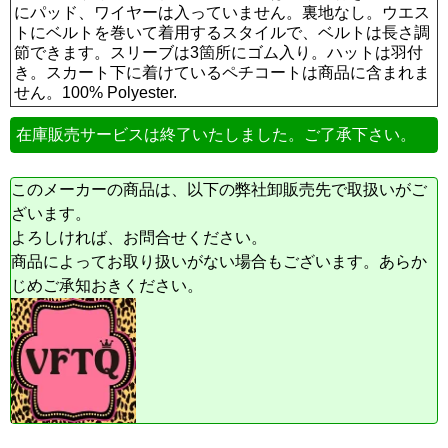
にパッド、ワイヤーは入っていません。裏地なし。ウエス
トにベルトを巻いて着用するスタイルで、ベルトは長さ調
節できます。スリーブは3箇所にゴム入り。ハットは羽付
き。スカート下に着けているペチコートは商品に含まれま
せん。100% Polyester.
在庫販売サービスは終了いたしました。ご了承下さい。
このメーカーの商品は、以下の弊社卸販売先で取扱いがご
ざいます。
よろしければ、お問合せください。
商品によってお取り扱いがない場合もございます。あらか
じめご承知おきください。