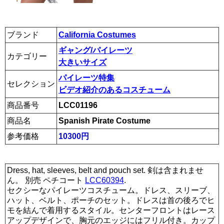
ブランド
California Costumes
ギャング/パイレーツ
カテゴリー
大きいサイズ
パイレーツ特集
セレクション
ビデオ紹介のあるコスチューム
商品番号
LCC01196
商品名
Spanish Pirate Costume
参考価格
10300円
Dress, hat, sleeves, belt and pouch set. 剣は含まれませ
ん。 別売 ペチコート
LCC60394
.
セクシーなパイレーツコスチューム。ドレス、スリーブ、
ハット、ベルト、ポーチのセット。ドレスは首の後ろでヒ
モを結んで着用するスタイル。センターフロントはレース
アップデザインで、胸元のエッジにはフリル付き。カップ