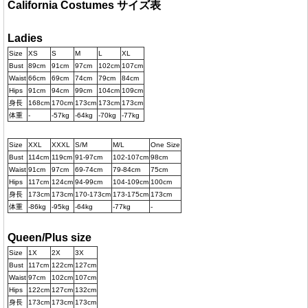
California Costumes サイズ表
Ladies
Size
XS
S
M
L
XL
Bust
89cm
91cm
97cm
102cm
107cm
Waist
66cm
69cm
74cm
79cm
84cm
Hips
91cm
94cm
99cm
104cm
109cm
身長
168cm
170cm
173cm
173cm
173cm
体重
-
-57kg
-64kg
-70kg
-77kg
Size
XXL
XXXL
S/M
M/L
One Size
Bust
114cm
119cm
91-97cm
102-107cm
98cm
Waist
91cm
97cm
69-74cm
79-84cm
75cm
Hips
117cm
124cm
94-99cm
104-109cm
100cm
身長
173cm
173cm
170-173cm
173-175cm
173cm
体重
-86kg
-95kg
-64kg
-77kg
-
Queen/Plus size
Size
1X
2X
3X
Bust
117cm
122cm
127cm
Waist
97cm
102cm
107cm
Hips
122cm
127cm
132cm
身長
173cm
173cm
173cm