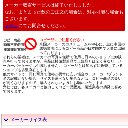
メーカー取寄サービスは終了いたしました。
なお、まとまった数のご注文の場合は、対応可能な場合も
ございます。
メール
にてお問合せください。
コピー品にご注意ください
米国メーカーのコスチュームを中心に、主に中国の
悪徳業者によるコピー商品が日本国内で大量に出回
っております。
それらの業者は、メーカーの写真を無断で使用し日本のショップに卸販
売を行っておりますが、商品は模倣製造品で正規品とは全く異なり、メ
ーカーパッケージも付属しません。 コピー品とは知らずに販売している
ショップも多数存在します。
他のサイトで、同じ写真で価格が異常に安い場合や、メーカー/ブランド
名の記載がない場合、サイズを選べない場合などは、コピー商品の疑い
が高くなりますので、購入されないようにお願いいたします。
弊社では、各メーカーと協力してコピー品販売、製造業者の摘発に努め
ております。
メーカーサイズ表