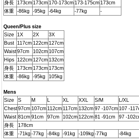
身長
173cm
173cm
170-173cm
173-175cm
173cm
体重
-86kg
-95kg
-64kg
-77kg
-
Queen/Plus size
Size
1X
2X
3X
Bust
117cm
122cm
127cm
Waist
97cm
102cm
107cm
Hips
122cm
127cm
132cm
身長
173cm
173cm
173cm
体重
-86kg
-95kg
105kg
Mens
Size
S
M
L
XL
XXL
S/M
L/XL
Chest
97cm
107cm
112cm
117cm
132cm
97 -107cm
107 -11
Waist
81cm
91cm
97cm
102cm
122cm
81 -91cm
97 -102
身長
178cm
体重
-71kg
-77kg
-84kg
-91kg
-109kg
-77kg
-84kg