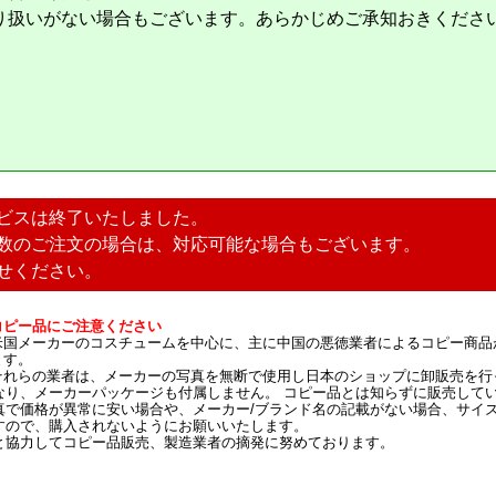
り扱いがない場合もございます。あらかじめご承知おきくださ
ビスは終了いたしました。
数のご注文の場合は、対応可能な場合もございます。
せください。
コピー品にご注意ください
米国メーカーのコスチュームを中心に、主に中国の悪徳業者によるコピー商品
ます。
それらの業者は、メーカーの写真を無断で使用し日本のショップに卸販売を行
なり、メーカーパッケージも付属しません。 コピー品とは知らずに販売して
真で価格が異常に安い場合や、メーカー/ブランド名の記載がない場合、サイ
すので、購入されないようにお願いいたします。
と協力してコピー品販売、製造業者の摘発に努めております。