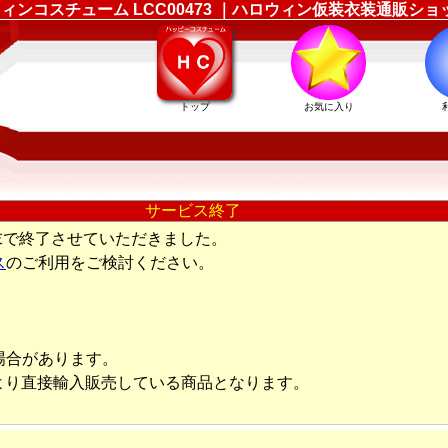
) のハロウィンコスチューム LCC00473 ｜ハロウィン仮装衣装通
トップ
お気に入り
サービス終了
末で終了させていただきました。
ス
のご利用をご検討ください。
場合があります。
より直接輸入販売している商品となります。