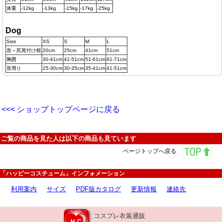
体重
-12kg
-13kg
-15kg
-17kg
-25kg
Dog
Size
XS
S
M
L
首～尻尾付け根
20cm
25cm
41cm
51cm
胸囲
30-41cm
41-51cm
51-61cm
61-71cm
首周り
25-30cm
30-35cm
35-41cm
41-51cm
<<< ショップトップページに戻る
ご覧の商品を見た人は以下の商品も見ています
ページトップへ戻る
「ハッピーコスチューム」インフォメーション
利用案内
サイズ
PDF版カタログ
更新情報
連絡先
コスプレ衣装通販