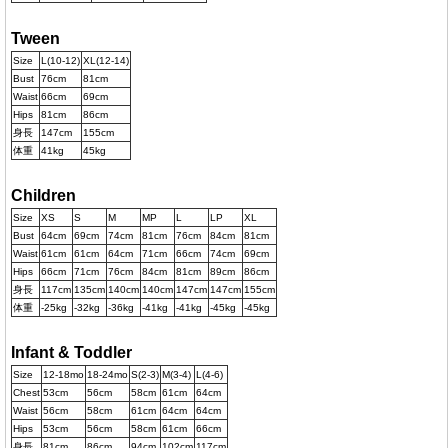
Tween
Size
L(10-12)
XL(12-14)
Bust
76cm
81cm
Waist
66cm
69cm
Hips
81cm
86cm
身長
147cm
155cm
体重
41kg
45kg
Children
Size
XS
S
M
MP
L
LP
XL
Bust
64cm
69cm
74cm
81cm
76cm
84cm
81cm
Waist
61cm
61cm
64cm
71cm
66cm
74cm
69cm
Hips
66cm
71cm
76cm
84cm
81cm
89cm
86cm
身長
117cm
135cm
140cm
140cm
147cm
147cm
155cm
体重
-25kg
-32kg
-36kg
-41kg
-41kg
-45kg
-45kg
Infant & Toddler
Size
12-18mo
18-24mo
S(2-3)
M(3-4)
L(4-6)
Chest
53cm
56cm
58cm
61cm
64cm
Waist
56cm
58cm
61cm
64cm
64cm
Hips
53cm
56cm
58cm
61cm
66cm
身長
81cm
86cm
94cm
102cm
117cm