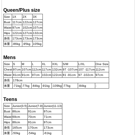
Queen/Plus size
Size
1X
2X
3X
Bust
117cm
122cm
127cm
Waist
97cm
102cm
107cm
Hips
122cm
127cm
132cm
身長
173cm
173cm
173cm
体重
-86kg
-95kg
105kg
Mens
Size
S
M
L
XL
XXL
S/M
L/XL
One Size
Chest
97cm
107cm
112cm
117cm
132cm
97 -107cm
107 -117cm
112cm
Waist
81cm
91cm
97cm
102cm
122cm
81 -91cm
97 -102cm
97cm
身長
178cm
体重
-71kg
-77kg
-84kg
-91kg
-109kg
-77kg
-84kg
-
Teens
Size
Junior(3-5)
Junior(7-9)
Junior(11-13)
Bust
86cm
91cm
97cm
Waist
69cm
70cm
71cm
Hips
86cm
91cm
97cm
身長
165cm
170cm
173cm
体重
-50kg
-54kg
-61kg