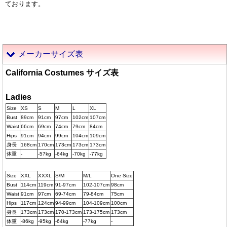
ております。
メーカーサイズ表
California Costumes サイズ表
Ladies
Size
XS
S
M
L
XL
Bust
89cm
91cm
97cm
102cm
107cm
Waist
66cm
69cm
74cm
79cm
84cm
Hips
91cm
94cm
99cm
104cm
109cm
身長
168cm
170cm
173cm
173cm
173cm
体重
-
-57kg
-64kg
-70kg
-77kg
Size
XXL
XXXL
S/M
M/L
One Size
Bust
114cm
119cm
91-97cm
102-107cm
98cm
Waist
91cm
97cm
69-74cm
79-84cm
75cm
Hips
117cm
124cm
94-99cm
104-109cm
100cm
身長
173cm
173cm
170-173cm
173-175cm
173cm
体重
-86kg
-95kg
-64kg
-77kg
-