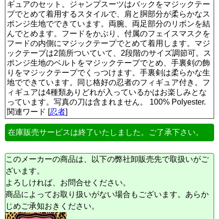
ギュアのセット。ジャンプスーツはバックをマジックテー
プでとめて着用するスタイルで、肩と胴部分が柔らかなス
ポンジ生地でできています。両腕、両足部分のリボンを結
んでとめます。フードをかぶり、付属のフェイスマスクを
フードの内側にマジックテープでとめて着用します。マジ
ックテープは2箇所ついていて、2段階のサイズ調節可。ス
ポンジ生地のベルトをマジックテープでとめ、手裏剣の飾
りをマジックテープでくっつけます。手裏剣は柔らかな生
地でできています。同じ格好の忍者のフィギュア付き。フ
ィギュアは4種類ありどれが入っているかはお楽しみとな
っています。写真の刀は含まれません。 100% Polyester.
関連ワード [
忍者
]
在庫販売サービスは終了いたしました。ご了承下さい。
このメーカーの商品は、以下の弊社卸販売先で取扱いがご
ざいます。
よろしければ、お問合せください。
商品によってお取り扱いがない場合もございます。あらか
じめご承知おきください。