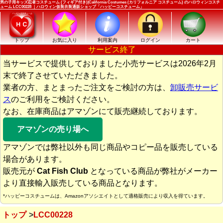
男の子用キッズ忍者コスチューム (フィギア付き)|California Costumes (カリフォルニア コスチューム) のハロウィンコスチ
ューム LCC00228 ｜ハロウィン仮装衣装通販ショップ「ハッピーコスチューム」
トップ
お気に入り
利用案内
ログイン
カート
サービス終了
当サービスで提供しておりました小売サービスは2026年2月
末で終了させていただきました。
業者の方、まとまったご注文をご検討の方は、
卸販売サービ
ス
のご利用をご検討ください。
なお、在庫商品はアマゾンにて販売継続しております。
アマゾンの売り場へ
アマゾンでは弊社以外も同じ商品やコピー品を販売している
場合があります。
販売元が
Cat Fish Club
となっている商品が弊社がメーカー
より直接輸入販売している商品となります。
*ハッピーコスチュームは、Amazonアソシエイトとして適格販売により収入を得ています。
トップ
LCC00228