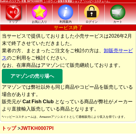
BeWith のコスプレ衣装 JWTKH0007PI ｜ハロウィン仮装衣装通販ショップ「ハッピーコスチューム」
トップ
お気に入り
利用案内
ログイン
カート
サービス終了
当サービスで提供しておりました小売サービスは2026年2月
末で終了させていただきました。
業者の方、まとまったご注文をご検討の方は、
卸販売サービ
ス
のご利用をご検討ください。
なお、在庫商品はアマゾンにて販売継続しております。
アマゾンの売り場へ
アマゾンでは弊社以外も同じ商品やコピー品を販売している
場合があります。
販売元が
Cat Fish Club
となっている商品が弊社がメーカー
より直接輸入販売している商品となります。
*ハッピーコスチュームは、Amazonアソシエイトとして適格販売により収入を得ています。
トップ
JWTKH0007PI