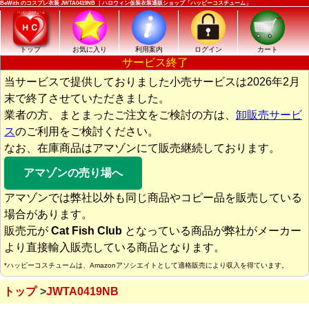
BeWith のコスプレ衣装 JWTA0419NB ｜ハロウィン仮装衣装通販ショップ「ハッピーコスチューム」
トップ
お気に入り
利用案内
ログイン
カート
サービス終了
当サービスで提供しておりました小売サービスは2026年2月
末で終了させていただきました。
業者の方、まとまったご注文をご検討の方は、
卸販売サービ
ス
のご利用をご検討ください。
なお、在庫商品はアマゾンにて販売継続しております。
アマゾンの売り場へ
アマゾンでは弊社以外も同じ商品やコピー品を販売している
場合があります。
販売元が
Cat Fish Club
となっている商品が弊社がメーカー
より直接輸入販売している商品となります。
*ハッピーコスチュームは、Amazonアソシエイトとして適格販売により収入を得ています。
トップ
JWTA0419NB