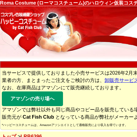
Roma Costume (ローマコスチューム)のハロウィン仮装
当サービスで提供しておりました小売サービスは2026年2月
業者の方、まとまったご注文をご検討の方は、
卸販売サービ
なお、在庫商品はアマゾンにて販売継続しております。
アマゾンの売り場へ
アマゾンでは弊社以外も同じ商品やコピー品を販売している
販売元が
Cat Fish Club
となっている商品が弊社がメーカー
*ハッピーコスチュームは、Amazonアソシエイトとして適格販売により収入を得ています。
トップ
LRB6396