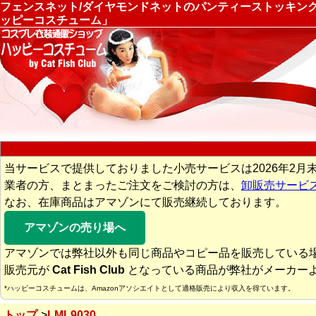
フェンスネット/ダイヤモンドネットのパンティーストッキング|Mu
ッピーコスチューム」
当サービスで提供しておりました小売サービスは2026年2月
業者の方、まとまったご注文をご検討の方は、
卸販売サービ
なお、在庫商品はアマゾンにて販売継続しております。
アマゾンの売り場へ
アマゾンでは弊社以外も同じ商品やコピー品を販売している
販売元が
Cat Fish Club
となっている商品が弊社がメーカー
*ハッピーコスチュームは、Amazonアソシエイトとして適格販売により収入を得ています。
トップ
LML9030