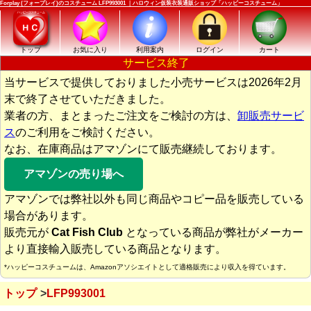
Forplay (フォープレイ)のコスチューム LFP993001 ｜ハロウィン仮装衣装通販ショップ「ハッピーコスチューム」
トップ
お気に入り
利用案内
ログイン
カート
サービス終了
当サービスで提供しておりました小売サービスは2026年2月
末で終了させていただきました。
業者の方、まとまったご注文をご検討の方は、
卸販売サービ
ス
のご利用をご検討ください。
なお、在庫商品はアマゾンにて販売継続しております。
アマゾンの売り場へ
アマゾンでは弊社以外も同じ商品やコピー品を販売している
場合があります。
販売元が
Cat Fish Club
となっている商品が弊社がメーカー
より直接輸入販売している商品となります。
*ハッピーコスチュームは、Amazonアソシエイトとして適格販売により収入を得ています。
トップ
LFP993001