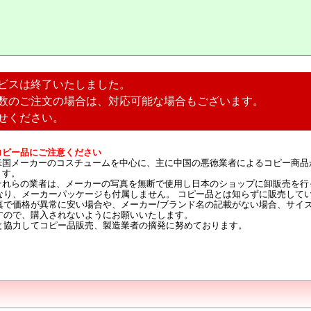
ビスは終了いたしました。
数のご注文の場合は、対応可能な場合もございます。
せください。
コピー品にご注意ください
米国メーカーのコスチュームを中心に、主に中国の悪徳業者によるコピー商品
ます。
それらの業者は、メーカーの写真を無断で使用し日本のショップに卸販売を行
なり、メーカーパッケージも付属しません。 コピー品とは知らずに販売して
真で価格が異常に安い場合や、メーカー/ブランド名の記載がない場合、サイ
すので、購入されないようにお願いいたします。
と協力してコピー品販売、製造業者の摘発に努めております。