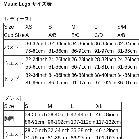
Music Legs サイズ表
[レディース]
Size
XS
S
M
L
S/M
Cup Size
A
A/B
B/C
C/D
A/B
30-32inch
32-34inch
34-36inch
36-38inch
32-34inc
バスト
76-81cm
81-86cm
86-91cm
91-97cm
81-86cm
22-24inch
24-26inch
26-28inch
28-32inch
24-26inc
ウエスト
56-61cm
61-66cm
66-71cm
71-81cm
61-66cm
32-34inch
34-36inch
36-38inch
38-40inch
34-36inc
ヒップ
81-86cm
86-91cm
91-97cm
97-102cm
86-91cm
[メンズ]
Size
S
M
L
XL
34-36inch
38-40inch
42-44inch
46-48inch
胸囲
86-91cm
96-102cm
107-112cm
117-122cm
28-30inch
32-34inch
36-38inch
40-42inch
ウエスト
71-76cm
81-86cm
86-97cm
101-107cm