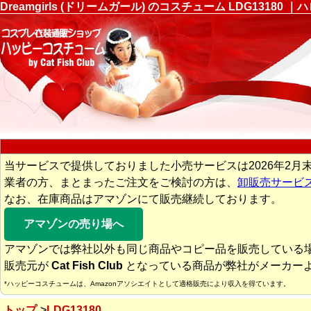
Dreamgirls (ドリームガール) のコスチューム LDG13
当サービスで提供しておりました小売サービスは2026年2月
業者の方、まとまったご注文をご検討の方は、
卸販売サービ
なお、在庫商品はアマゾンにて販売継続しております。
アマゾンの売り場へ
アマゾンでは弊社以外も同じ商品やコピー品を販売している
販売元が
Cat Fish Club
となっている商品が弊社がメーカー
*ハッピーコスチュームは、Amazonアソシエイトとして適格販売により収入を得ています。
トップ
LDG13180