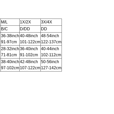
M/L
1X/2X
3X/4X
B/C
D/DD
DD
h
36-38inch
40-48inch
48-54inch
91-97cm
101-122cm
122-137cm
h
28-32inch
36-40inch
40-44inch
71-81cm
91-102cm
102-112cm
h
38-40inch
42-48inch
50-56inch
97-102cm
107-122cm
127-142cm